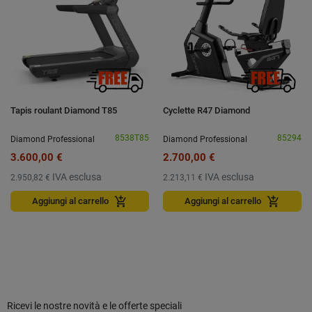
Tapis roulant Diamond T85
Cyclette R47 Diamond
8538T85
85294
Diamond Professional
Diamond Professional
3.600,00 €
2.700,00 €
IVA esclusa
IVA esclusa
2.950,82 €
2.213,11 €
add_shopping_cart
add_shopping_cart
Aggiungi al carrello
Aggiungi al carrello
Ricevi le nostre novità e le offerte speciali