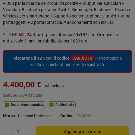
+ USB per la ricarica dei propri dispositivi + Output per auricolari +
Ventola + Bluetooth per apps Zwift*, Kinomap* e Fitshow* + Ricarica
Wireless per smartphone + Supporto per smartphone e tablet + Vano
portaoggetti + 2 portaborraccia. * abbonamenti non inclusi.
7 - 9 HP
AC
- 24 Km/h - piano di corsa 60x157 cm - Ortopedico
antiscivolo 3 mm - prelubrificato per 1000 ore
Risparmia il 12% con il codice
CARDIO12
— Promozione
valida al checkout per i clienti registrasti.
4.400,00 €
IVA inclusa
IVA esclusa
3.606,56 €
assignment
mail
Descrizione completa
Richiedi info
Marca:
Codice:
Diamond Professional
8538T95
-
+
Aggiungi al carrello