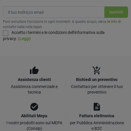
Puoi annullare l'iscrizione in ogni momenti. A questo scopo, cerca le info di
contatto nelle note legali.
Accetto i termini e le condizioni dell'informativa sulla
privacy.
(Leggi)
thumb_up
add_shopping_cart
Assistenza clienti
Richiedi un preventivo
Assistenza commerciale e
Contattaci per ottenere il tuo
tecnica
preventivo
check_circle
description
Abilitati Mepa
Fattura elettronica
I nostri prodotti sono sul MEPA
per Pubblica Amministrazione
(Consip)
e B2C