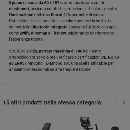
Il
piano di corsa da 60 x 157 cm
, ammortizzato con
6
elastomeri
, assicura comfort e protezione articolare, mentre
l’
inclinazione elettrica fino al 21%
permette di variare
l’intensità dell’allenamento e simulare percorsi in salita. La
connettività
Bluetooth integrata
consente l’utilizzo con app
come
Zwift, Kinomap e Fitshow
, migliorando ulteriormente
l’esperienza utente.
Struttura solida,
portata massima di 180 kg
, nastro
ortopedico antiscivolo prelubrificato e certificazioni
CE, ROHS
ed EN957
rendono il Diamond T95 una scelta affidabile per
ambienti professionali ad alta frequentazione
15 altri prodotti nella stessa categoria:
keyboard_arrow_left
keyboard_arrow_right
Preced
Suc