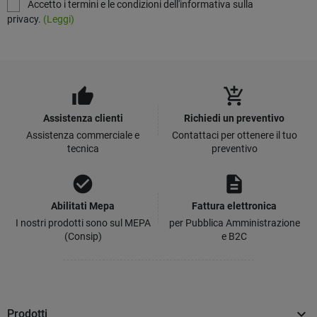
Accetto i termini e le condizioni dell'informativa sulla
privacy.
(Leggi)
thumb_up
add_shopping_cart
Assistenza clienti
Richiedi un preventivo
Assistenza commerciale e
Contattaci per ottenere il tuo
tecnica
preventivo
check_circle
description
Abilitati Mepa
Fattura elettronica
I nostri prodotti sono sul MEPA
per Pubblica Amministrazione
(Consip)
e B2C

Prodotti