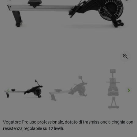
Precedente
Succ
zoom_in
keyboard_arrow_left
keyboard_arrow_right
Precedente
Succ
Vogatore Pro uso professionale, dotato di trasmissione a cinghia con
resistenza regolabile su 12 livelli.