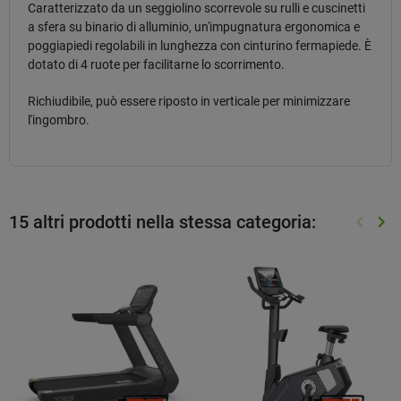
Caratterizzato da un seggiolino scorrevole su rulli e cuscinetti
a sfera su binario di alluminio, un'impugnatura ergonomica e
poggiapiedi regolabili in lunghezza con cinturino fermapiede. È
dotato di 4 ruote per facilitarne lo scorrimento.
Richiudibile, può essere riposto in verticale per minimizzare
l'ingombro.
15 altri prodotti nella stessa categoria:
keyboard_arrow_left
keyboard_arrow_right
Preced
Suc