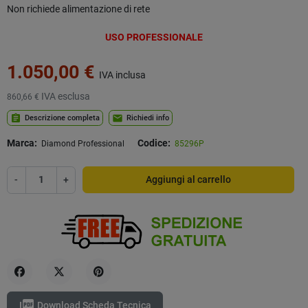
Non richiede alimentazione di rete
USO PROFESSIONALE
1.050,00 €
IVA inclusa
IVA esclusa
860,66 €
assignment
mail
Descrizione completa
Richiedi info
Marca:
Codice:
Diamond Professional
85296P
-
+
Aggiungi al carrello
Condividi
Twitta
Pinterest

Download Scheda Tecnica