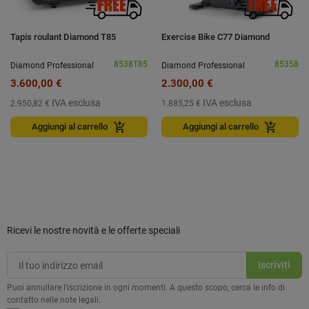
Tapis roulant Diamond T85
Exercise Bike C77 Diamond
8538T85
85358
Diamond Professional
Diamond Professional
3.600,00 €
2.300,00 €
IVA esclusa
IVA esclusa
2.950,82 €
1.885,25 €
add_shopping_cart
add_shopping_cart
Aggiungi al carrello
Aggiungi al carrello
Ricevi le nostre novità e le offerte speciali
Puoi annullare l'iscrizione in ogni momenti. A questo scopo, cerca le info di
contatto nelle note legali.