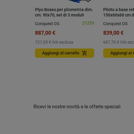
Plyo Boxes per pliometria dim.
Plinto a base re
cm. 90x70, set di 3 moduli
150x60x60 cm div
altezza totale cm. 90
cunei
21255
Conquest OS
Conquest OS
887,00 €
839,00 €
727,05 €
IVA esclusa
687,70 €
IVA esc
add_shopping_cart
Aggiungi al carrello
Aggiungi al 
Ricevi le nostre novità e le offerte speciali