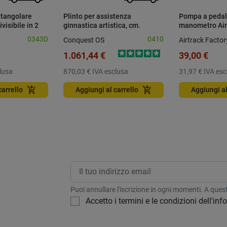
ttangolare
Plinto per assistenza
Pompa a pedal
isibile in 2
ginnastica artistica, cm.
manometro Air
200x100x80
0343D
0410
Conquest OS
Airtrack Factor
1.061,44 €
39,00 €
lusa
870,03 €
IVA esclusa
31,97 €
IVA esc
add_shopping_cart
add_shopping_cart
carrello
Aggiungi al carrello
Aggiungi al
Puoi annullare l'iscrizione in ogni momenti. A questo
Accetto i termini e le condizioni dell'in