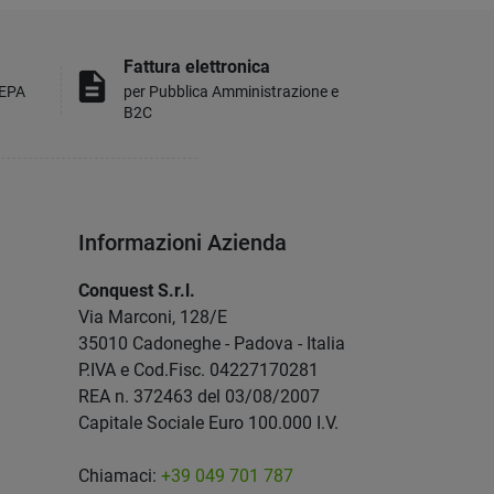
Fattura elettronica
description
MEPA
per Pubblica Amministrazione e
B2C
Informazioni Azienda
Conquest S.r.l.
Via Marconi, 128/E
35010 Cadoneghe - Padova - Italia
P.IVA e Cod.Fisc. 04227170281
REA n. 372463 del 03/08/2007
Capitale Sociale Euro 100.000 I.V.
Chiamaci:
+39 049 701 787