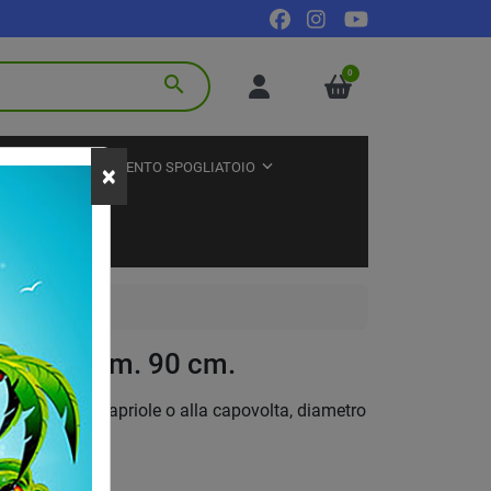
0
search
TNESS
ARREDAMENTO SPOGLIATOIO
×
rande, diam. 90 cm.
pedeutici alle capriole o alla capovolta, diametro