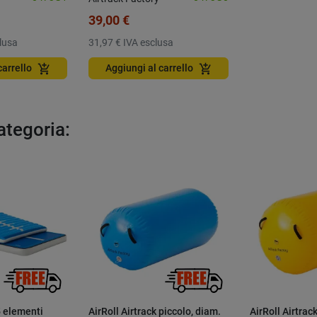
39,00 €
lusa
31,97 €
IVA esclusa
add_shopping_cart
add_shopping_cart
carrello
Aggiungi al carrello
categoria:
5 elementi
AirRoll Airtrack piccolo, diam.
AirRoll Airtrac