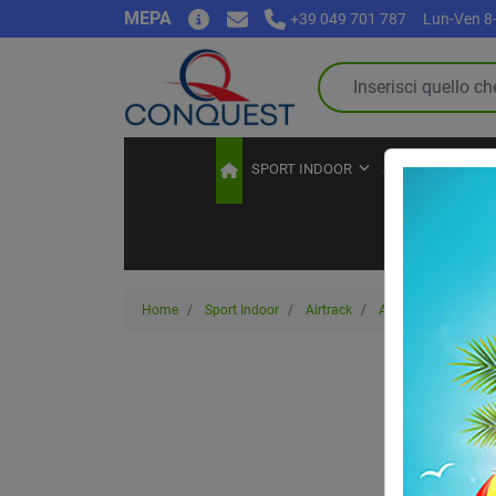
MEPA
+39 049 701 787
Lun-Ven 8-
SPORT INDOOR
SPORT OUTDOO
Home
Sport Indoor
Airtrack
Attrezzature Airtrac