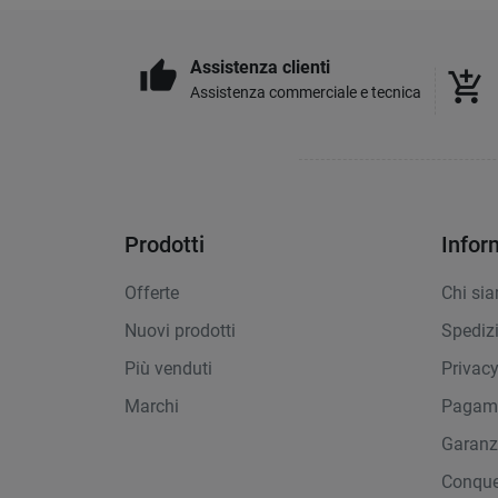
Assistenza clienti
thumb_up
add_shopping_cart
Assistenza commerciale e tecnica
Prodotti
Infor
Offerte
Chi si
Nuovi prodotti
Spediz
Più venduti
Privac
Marchi
Pagame
Garanz
Conque