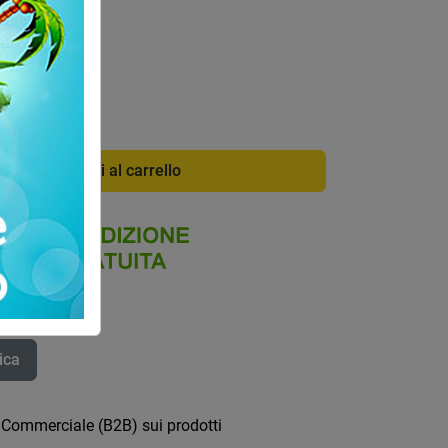
di info
ce:
0412C
Aggiungi al carrello
ica
 Commerciale (B2B) sui prodotti