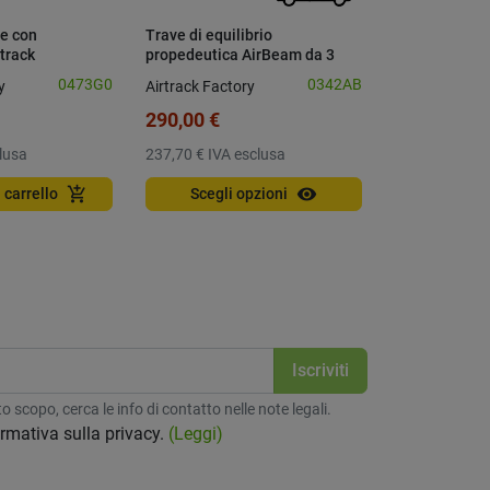
e con
Trave di equilibrio
Gioco paraca
track
propedeutica AirBeam da 3
diametro 360
metri
0473G0
0342AB
y
Airtrack Factory
Conquest OS
290,00 €
46,90 €
lusa
237,70 €
IVA esclusa
38,44 €
IVA e
visibility
add_shopping_cart
 carrello
Scegli opzioni
Aggiungi a
 scopo, cerca le info di contatto nelle note legali.
formativa sulla privacy.
(Leggi)