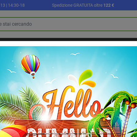
13 | 14:30-18
Spedizione GRATUITA oltre
122 €
R
PALLONI E ACCESSORI
SETTORE SCUOLA
ALLENAMENTO E FI
BLOG
RIABILITAZIONE E RECUPERO
k
AirRoll Airtrack grande, diam. 90 cm.
AirRoll Airtrack g
Air Roll medio per esercizi pro
90 cm., lunghezza 120 cm.