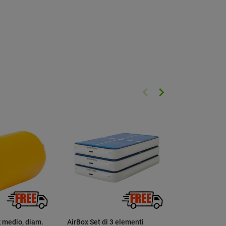
keyboard_arrow_left
keyboard_arrow_right
Precedente
Successivo
k medio, diam.
AirBox Set di 3 elementi
Airboard Boo