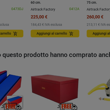
60 cm.
75 cm.
0473DJ
0412A
Airtrack Factory
Airtrack Factor
225,00 €
260,00 €
sclusa
184,43 €
IVA esclusa
213,11 €
IVA e
add_shopping_cart
add_shopping_cart
carrello
Aggiungi al carrello
Aggiungi al
to questo prodotto hanno comprato anc