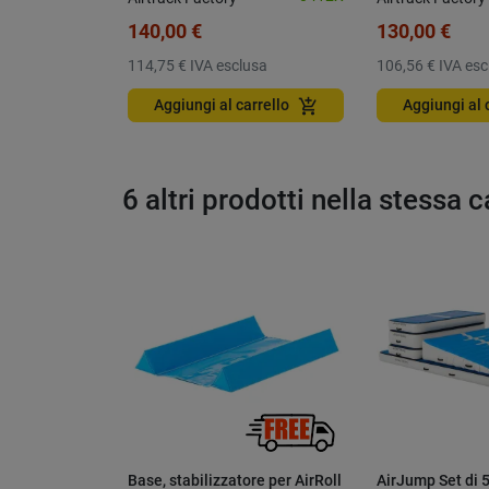
140,00 €
130,00 €
114,75 €
IVA esclusa
106,56 €
IVA esc
add_shopping_cart
Aggiungi al carrello
Aggiungi al 
6 altri prodotti nella stessa 
Base, stabilizzatore per AirRoll
AirJump Set di 