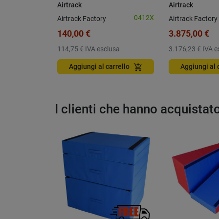
Airtrack
Airtrack
0412X
Airtrack Factory
Airtrack Factory
140,00 €
3.875,00 €
114,75 €
IVA esclusa
3.176,23 €
IVA e
add_shopping_cart
Aggiungi al carrello
Aggiungi al 
I clienti che hanno acquista