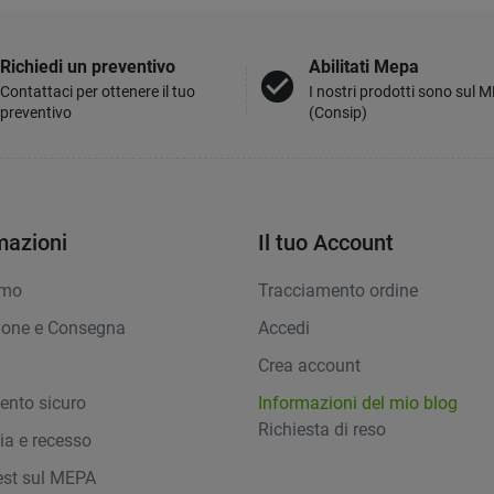
Richiedi un preventivo
Abilitati Mepa
check_circle
Contattaci per ottenere il tuo
I nostri prodotti sono sul 
preventivo
(Consip)
mazioni
Il tuo Account
amo
Tracciamento ordine
ione e Consegna
Accedi
y
Crea account
nto sicuro
Informazioni del mio blog
Richiesta di reso
ia e recesso
st sul MEPA