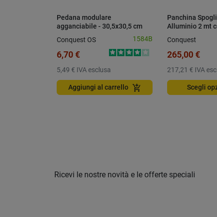
Pedana modulare
Panchina Spogli
agganciabile - 30,5x30,5 cm
Alluminio 2 mt 
Blu
appendiabiti a 
1584B
Conquest OS
Conquest
6,70 €
265,00 €
5,49 €
IVA esclusa
217,21 €
IVA esc
add_shopping_cart
Aggiungi al carrello
Scegli op
Ricevi le nostre novità e le offerte speciali