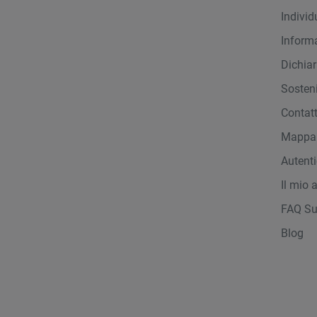
Indivi
Inform
Dichiar
Sosteni
Contat
Mappa 
Autent
Il mio 
FAQ Su
Blog