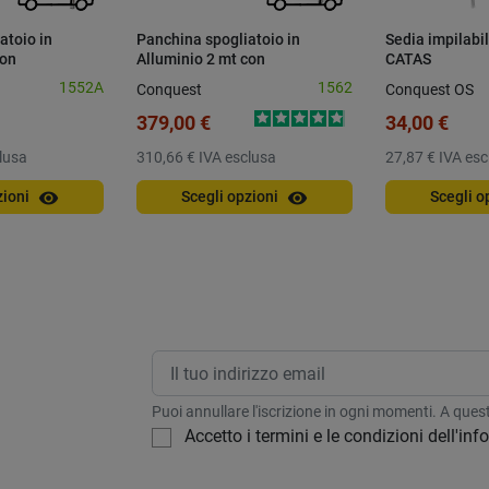
atoio in
Panchina spogliatoio in
Sedia impilabil
con
Alluminio 2 mt con
CATAS
parete
appendiabiti a 8 posti
1552A
1562
Conquest
Conquest OS
379,00 €
34,00 €
lusa
310,66 €
IVA esclusa
27,87 €
IVA esc
visibility
visibility
zioni
Scegli opzioni
Scegli o
Puoi annullare l'iscrizione in ogni momenti. A questo
Accetto i termini e le condizioni dell'in