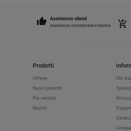
Assistenza clienti
thumb_up
add_shopping_cart
Assistenza commerciale e tecnica
Prodotti
Infor
Offerte
Chi si
Nuovi prodotti
Spediz
Più venduti
Privac
Marchi
Pagame
Garanz
Conque