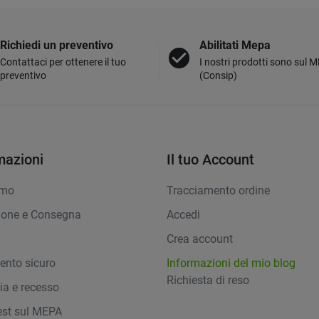
Richiedi un preventivo
Abilitati Mepa
check_circle
Contattaci per ottenere il tuo
I nostri prodotti sono sul 
preventivo
(Consip)
mazioni
Il tuo Account
amo
Tracciamento ordine
ione e Consegna
Accedi
y
Crea account
nto sicuro
Informazioni del mio blog
Richiesta di reso
ia e recesso
st sul MEPA