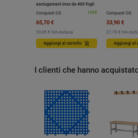
asciugamani Inox da 400 fogli
1598
Conquest OS
Conquest OS
65,70 €
33,90 €
53,85 €
IVA esclusa
27,79 €
IVA escl
add_shopping_cart
Aggiungi al carrello
Aggiungi al 
I clienti che hanno acquista