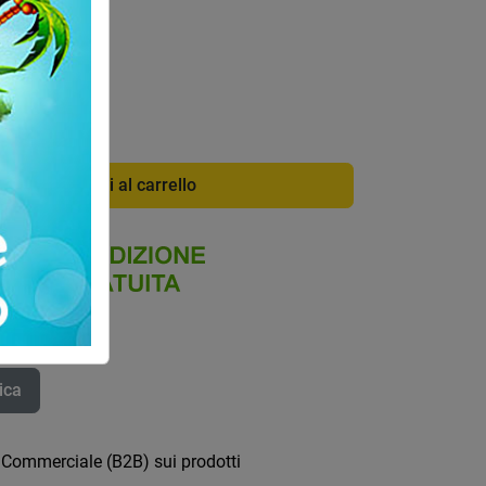
di info
1591
Aggiungi al carrello
ica
 Commerciale (B2B) sui prodotti