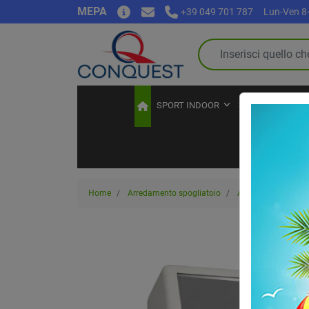
MEPA
+39 049 701 787
Lun-Ven 8-
SPORT INDOOR
SPORT OUTDOO
Home
Arredamento spogliatoio
Arredamento per 