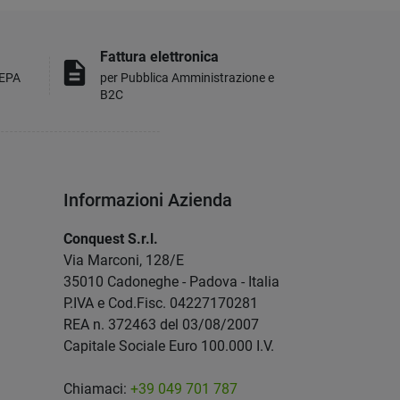
Fattura elettronica
description
MEPA
per Pubblica Amministrazione e
B2C
Informazioni Azienda
Conquest S.r.l.
Via Marconi, 128/E
35010 Cadoneghe - Padova - Italia
P.IVA e Cod.Fisc. 04227170281
REA n. 372463 del 03/08/2007
Capitale Sociale Euro 100.000 I.V.
Chiamaci:
+39 049 701 787