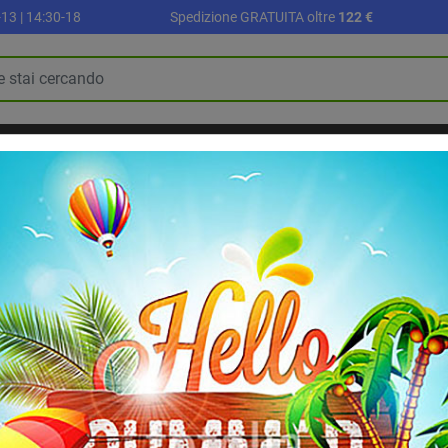
13 | 14:30-18
Spedizione GRATUITA oltre
122 €
R
PALLONI E ACCESSORI
SETTORE SCUOLA
ALLENAMENTO E FI
BLOG
RIABILITAZIONE E RECUPERO
bagno
Asciugamani con temporizzatore
Asciugamani con 
Asciugamani elettrico a paret
doppio isolamento
classe II
e 