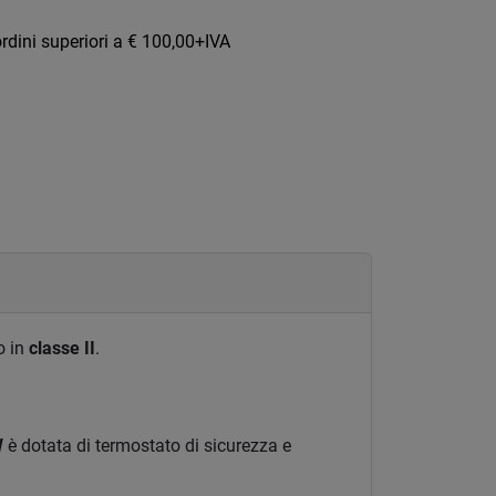
rdini superiori a € 100,00+IVA
o in
classe II
.
W
è dotata di termostato di sicurezza e