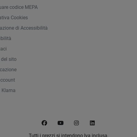
duare codice MEPA
ativa Cookies
azione di Accessibilità
bilità
taci
del sito
icazione
account
 Klarna
Facebook
YouTube
Instagram
LinkedIn
Tutti i prezzi si intendono Iva inclusa.