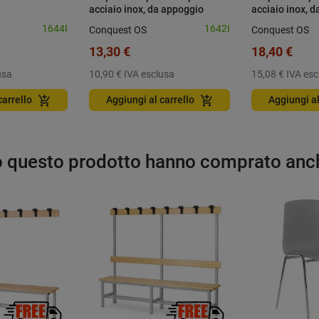
acciaio inox, da appoggio
acciaio inox, d
1644I
1642I
Conquest OS
Conquest OS
13,30 €
18,40 €
usa
10,90 €
IVA esclusa
15,08 €
IVA esc
add_shopping_cart
add_shopping_cart
carrello
Aggiungi al carrello
Aggiungi al
to questo prodotto hanno comprato anc