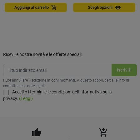
visibility
add_shopping_cart
Aggiungi al carrello
Scegli opzioni
Ricevi le nostre novità e le offerte speciali
Puoi annullare l'iscrizione in ogni momenti. A questo scopo, cerca le info di
contatto nelle note legali.
Accetto i termini e le condizioni dell'informativa sulla
privacy.
(Leggi)
thumb_up
add_shopping_cart