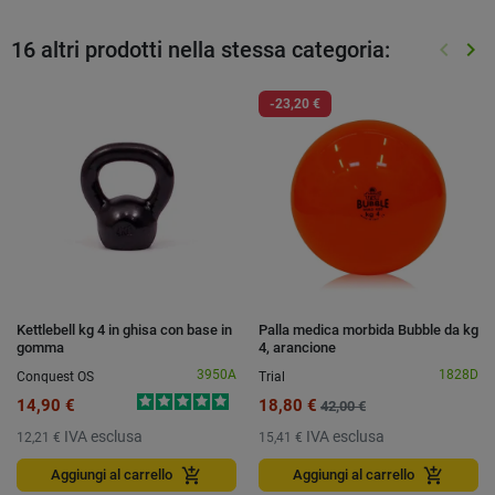
16 altri prodotti nella stessa categoria:
keyboard_arrow_left
keyboard_arrow_right
Preced
Suc
-23,20 €
Kettlebell kg 4 in ghisa con base in
Palla medica morbida Bubble da kg
gomma
4, arancione
3950A
1828D
Conquest OS
Trial
14,90 €
18,80 €
42,00 €
IVA esclusa
IVA esclusa
12,21 €
15,41 €
add_shopping_cart
add_shopping_cart
Aggiungi al carrello
Aggiungi al carrello