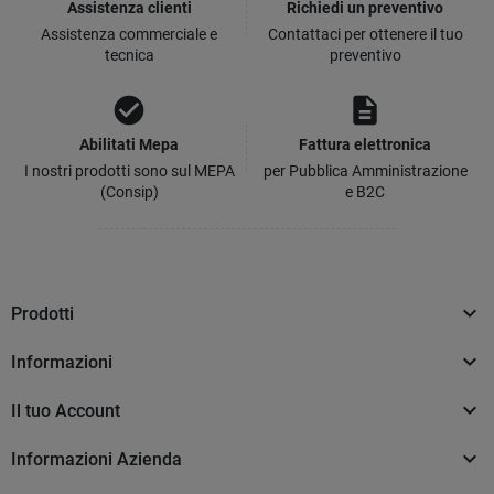
Assistenza clienti
Richiedi un preventivo
Assistenza commerciale e
Contattaci per ottenere il tuo
tecnica
preventivo
check_circle
description
Abilitati Mepa
Fattura elettronica
I nostri prodotti sono sul MEPA
per Pubblica Amministrazione
(Consip)
e B2C

Prodotti

Informazioni

Il tuo Account

Informazioni Azienda