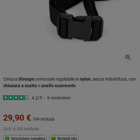
zoom_in
Cintura
Stroops
universale regolabile in
nylon
, senza imbottitura, con
chiusura a scatto
e
anello scorrevole
.
4.2
/
5
-
6
recensioni
29,90 €
IVA inclusa
IVA esclusa
24,51 €
assignment
mail
Descrizione completa
Richiedi info