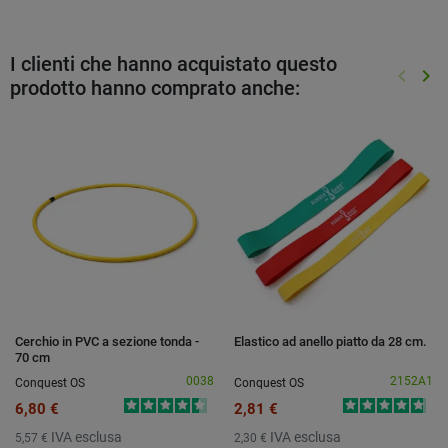
I clienti che hanno acquistato questo
keyboard_arrow_left
keyboard_arrow_right
prodotto hanno comprato anche:
Preced
Suc
Cerchio in PVC a sezione tonda -
Elastico ad anello piatto da 28 cm.
70 cm
0038
2152A1
Conquest OS
Conquest OS
6,80 €
2,81 €
IVA esclusa
IVA esclusa
5,57 €
2,30 €