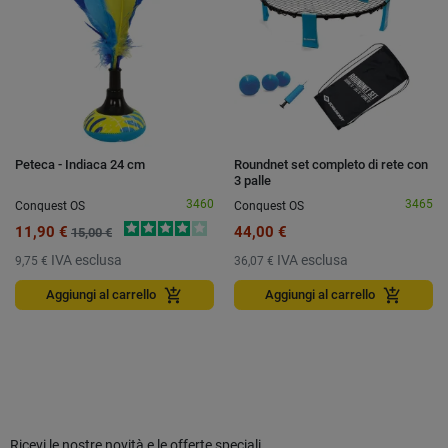
Peteca - Indiaca 24 cm
Roundnet set completo di rete con
3 palle
3460
3465
Conquest OS
Conquest OS
11,90 €
44,00 €
15,00 €
IVA esclusa
IVA esclusa
9,75 €
36,07 €
add_shopping_cart
add_shopping_cart
Aggiungi al carrello
Aggiungi al carrello
Ricevi le nostre novità e le offerte speciali