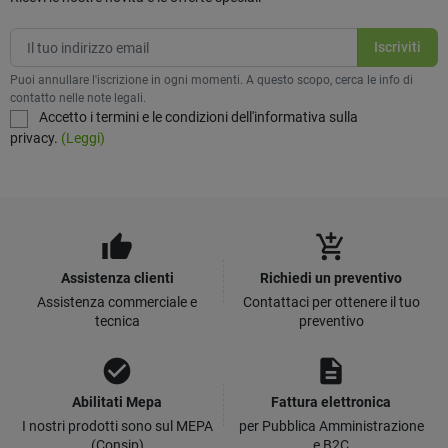
Puoi annullare l'iscrizione in ogni momenti. A questo scopo, cerca le info di
contatto nelle note legali.
Accetto i termini e le condizioni dell'informativa sulla
privacy.
(Leggi)
thumb_up
add_shopping_cart
Assistenza clienti
Richiedi un preventivo
Assistenza commerciale e
Contattaci per ottenere il tuo
tecnica
preventivo
check_circle
description
Abilitati Mepa
Fattura elettronica
I nostri prodotti sono sul MEPA
per Pubblica Amministrazione
(Consip)
e B2C