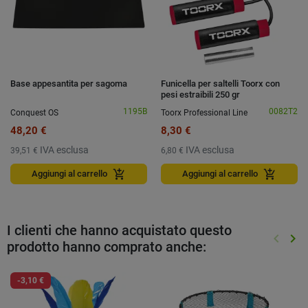
Base appesantita per sagoma
Funicella per saltelli Toorx con
pesi estraibili 250 gr
1195B
0082T2
Conquest OS
Toorx Professional Line
48,20 €
8,30 €
IVA esclusa
IVA esclusa
39,51 €
6,80 €
add_shopping_cart
add_shopping_cart
Aggiungi al carrello
Aggiungi al carrello
I clienti che hanno acquistato questo
keyboard_arrow_left
keyboard_arrow_right
prodotto hanno comprato anche:
Preced
Suc
-3,10 €