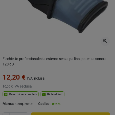
zoom_in
Fischietto professionale da esterno senza pallina, potenza sonora
120 dB
12,20 €
IVA inclusa
IVA esclusa
10,00 €
assignment
mail
Descrizione completa
Richiedi info
Marca:
Codice:
Conquest OS
0955C