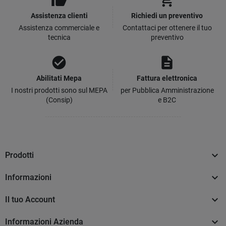
thumb_up
add_shopping_cart
Assistenza clienti
Richiedi un preventivo
Assistenza commerciale e
Contattaci per ottenere il tuo
tecnica
preventivo
check_circle
description
Abilitati Mepa
Fattura elettronica
I nostri prodotti sono sul MEPA
per Pubblica Amministrazione
(Consip)
e B2C

Prodotti

Informazioni

Il tuo Account

Informazioni Azienda