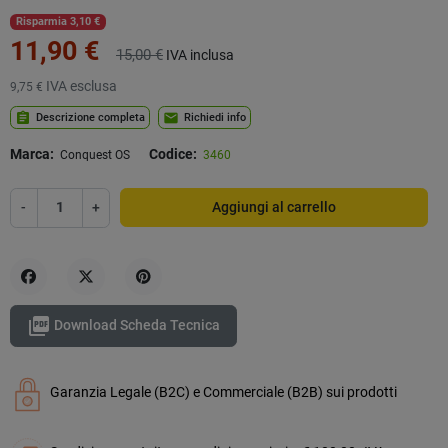
Risparmia 3,10 €
11,90 €
15,00 €
IVA inclusa
IVA esclusa
9,75 €
assignment
mail
Descrizione completa
Richiedi info
Marca:
Codice:
Conquest OS
3460
-
+
Aggiungi al carrello
Condividi
Twitta
Pinterest

Download Scheda Tecnica
Garanzia Legale (B2C) e Commerciale (B2B) sui prodotti