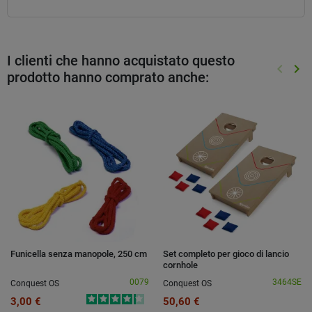
I clienti che hanno acquistato questo
keyboard_arrow_left
keyboard_arrow_right
prodotto hanno comprato anche:
Preced
Suc
Funicella senza manopole, 250 cm
Set completo per gioco di lancio
cornhole
0079
3464SE
Conquest OS
Conquest OS
3,00 €
50,60 €