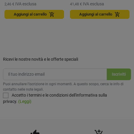
IVA esclusa
IVA esclusa
2,46 €
41,48 €
add_shopping_cart
add_shopping_cart
Aggiungi al carrello
Aggiungi al carrello
Ricevi le nostre novità e le offerte speciali
Puoi annullare l'iscrizione in ogni momenti. A questo scopo, cerca le info di
contatto nelle note legali.
Accetto i termini e le condizioni dell'informativa sulla
privacy.
(Leggi)