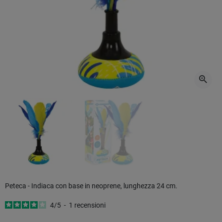
zoom_in
Peteca - Indiaca con base in neoprene, lunghezza 24 cm.
4
/
5
-
1
recensioni