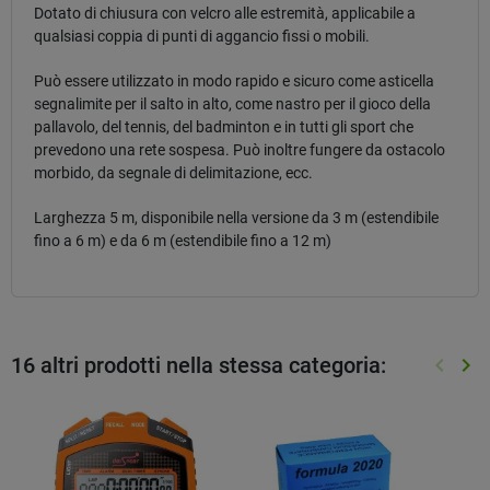
Dotato di chiusura con velcro alle estremità, applicabile a
qualsiasi coppia di punti di aggancio fissi o mobili.
Può essere utilizzato in modo rapido e sicuro come asticella
segnalimite per il salto in alto, come nastro per il gioco della
pallavolo, del tennis, del badminton e in tutti gli sport che
prevedono una rete sospesa. Può inoltre fungere da ostacolo
morbido, da segnale di delimitazione, ecc.
Larghezza 5 m, disponibile nella versione da 3 m (estendibile
fino a 6 m) e da 6 m (estendibile fino a 12 m)
16 altri prodotti nella stessa categoria:
keyboard_arrow_left
keyboard_arrow_right
Preced
Suc