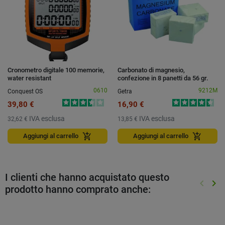
Cronometro digitale 100 memorie,
Carbonato di magnesio,
water resistant
confezione in 8 panetti da 56 gr.
0610
9212M
Conquest OS
Getra
39,80 €
16,90 €
IVA esclusa
IVA esclusa
32,62 €
13,85 €
add_shopping_cart
add_shopping_cart
Aggiungi al carrello
Aggiungi al carrello
I clienti che hanno acquistato questo
keyboard_arrow_left
keyboard_arrow_right
prodotto hanno comprato anche:
Preced
Suc