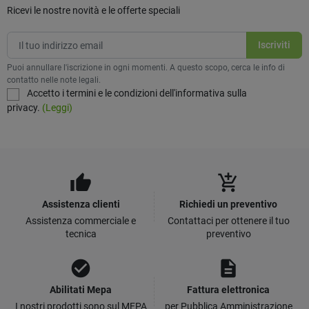
Ricevi le nostre novità e le offerte speciali
Puoi annullare l'iscrizione in ogni momenti. A questo scopo, cerca le info di
contatto nelle note legali.
Accetto i termini e le condizioni dell'informativa sulla
privacy.
(Leggi)
thumb_up
add_shopping_cart
Assistenza clienti
Richiedi un preventivo
Assistenza commerciale e
Contattaci per ottenere il tuo
tecnica
preventivo
check_circle
description
Abilitati Mepa
Fattura elettronica
I nostri prodotti sono sul MEPA
per Pubblica Amministrazione