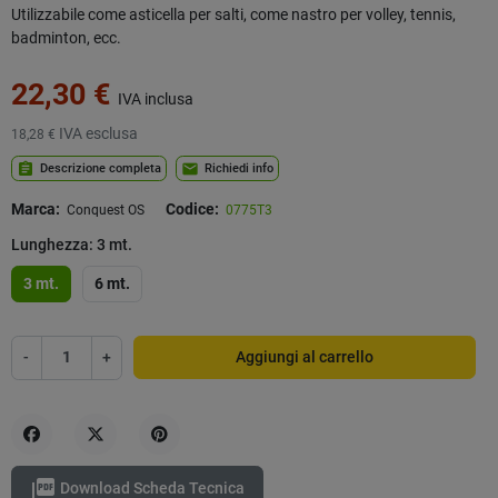
Utilizzabile come asticella per salti, come nastro per volley, tennis,
badminton, ecc.
22,30 €
IVA inclusa
IVA esclusa
18,28 €
assignment
mail
Descrizione completa
Richiedi info
Marca:
Codice:
Conquest OS
0775T3
Lunghezza: 3 mt.
3 mt.
6 mt.
-
+
Aggiungi al carrello
Condividi
Twitta
Pinterest

Download Scheda Tecnica