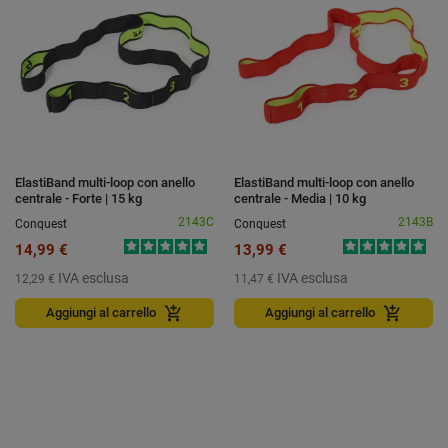
ElastiBand multi-loop con anello
ElastiBand multi-loop con anello
centrale - Forte | 15 kg
centrale - Media | 10 kg
2143C
2143B
Conquest
Conquest
14,99 €
13,99 €
IVA esclusa
IVA esclusa
12,29 €
11,47 €
add_shopping_cart
add_shopping_cart
Aggiungi al carrello
Aggiungi al carrello