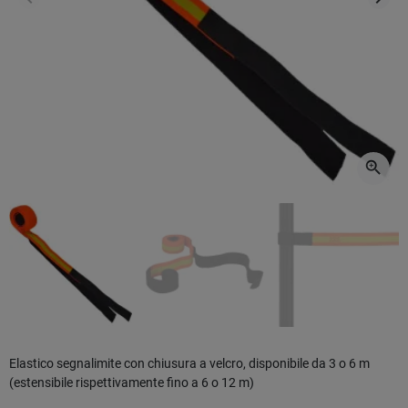
Precedente
Succ
zoom_in
Elastico segnalimite con chiusura a velcro, disponibile da 3 o 6 m
(estensibile rispettivamente fino a 6 o 12 m)