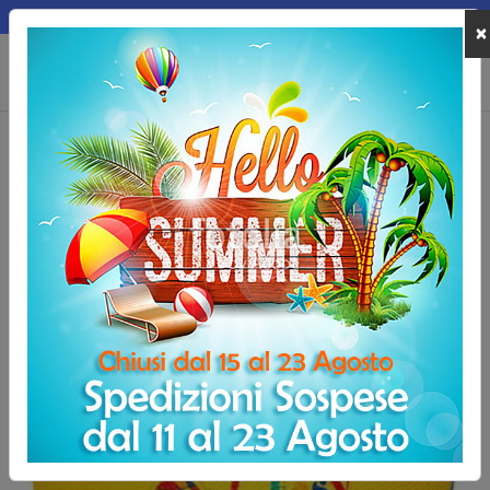
MEPA
×
0
Home
Palloni e Accessori
Palloni da Basket
Palloni da minibasket
Pallone Easy Basket Molten SB4Y-AD misura 4