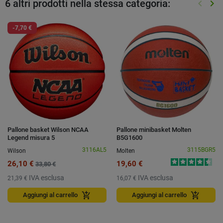
6 altri prodotti nella stessa categoria:
keyboard_arrow_left
keyboard_arrow_right
Preced
Suc
-7,70 €
Pallone basket Wilson NCAA
Pallone minibasket Molten
Legend misura 5
B5G1600
3116AL5
3115BGR5
Wilson
Molten
26,10 €
19,60 €
33,80 €
IVA esclusa
IVA esclusa
21,39 €
16,07 €
add_shopping_cart
add_shopping_cart
Aggiungi al carrello
Aggiungi al carrello