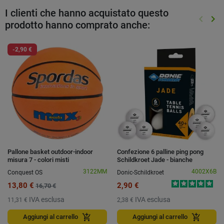
I clienti che hanno acquistato questo
keyboard_arrow_left
keyboard_arrow_right
prodotto hanno comprato anche:
Preced
Suc
-2,90 €
Pallone basket outdoor-indoor
Confezione 6 palline ping pong
misura 7 - colori misti
Schildkroet Jade - bianche
3122MM
4002X6B
Conquest OS
Donic-Schildkroet
13,80 €
2,90 €
16,70 €
IVA esclusa
IVA esclusa
11,31 €
2,38 €
add_shopping_cart
add_shopping_cart
Aggiungi al carrello
Aggiungi al carrello