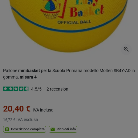
zoom_in
Pallone
minibasket
per la Scuola Primaria modello Molten SB4Y-AD in
gomma,
misura 4
4.5
/
5
-
2
recensioni
20,40 €
IVA inclusa
IVA esclusa
16,72 €
assignment
mail
Descrizione completa
Richiedi info