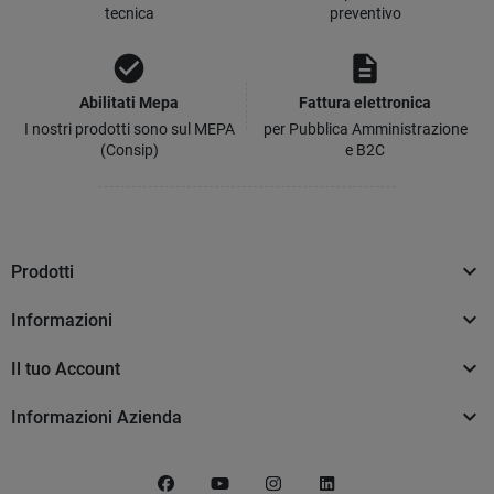
tecnica
preventivo
check_circle
description
Abilitati Mepa
Fattura elettronica
I nostri prodotti sono sul MEPA
per Pubblica Amministrazione
(Consip)
e B2C

Prodotti

Informazioni

Il tuo Account

Informazioni Azienda