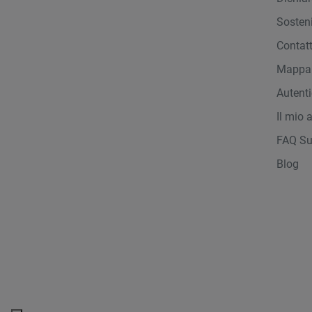
Sosteni
Contat
Mappa 
Autent
Il mio 
FAQ Su
Blog