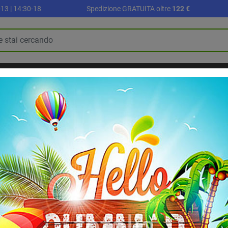
13 | 14:30-18
Spedizione GRATUITA oltre
122 €
R
PALLONI E ACCESSORI
SETTORE SCUOLA
ALLENAMENTO E FI
BLOG
RIABILITAZIONE E RECUPERO
Disco da lancio 1 kg da competizione
Disco da lancio 1
Disco da lancio kg 1 certifica
5
/
5
-
1
recensioni