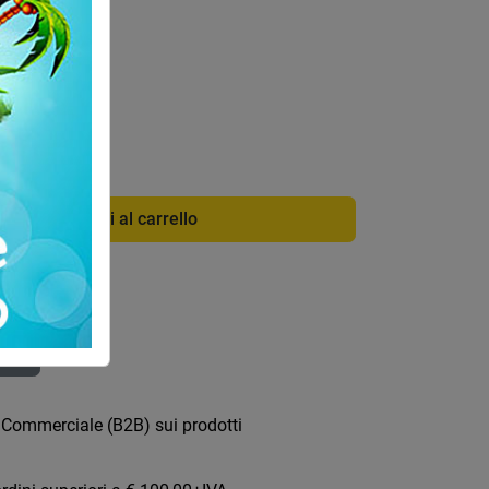
di info
6
Aggiungi al carrello
ica
 Commerciale (B2B) sui prodotti