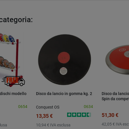
 categoria:
 dischi modello
Disco da lancio in gomma kg. 2
Disco da lanci
Spin da compet
0654
0634
Conquest OS
51,30 €
13,35 €
42,05 €
IVA esc
lusa
10,94 €
IVA esclusa