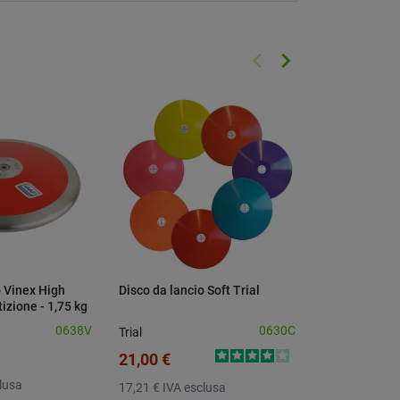
keyboard_arrow_left
keyboard_arrow_right
Precedente
Successivo
o Vinex High
Disco da lancio Soft Trial
Disco da lanci
izione - 1,75 kg
competizione
0638V
0630C
Trial
Polanik
21,00 €
100,30 €
lusa
17,21 €
IVA esclusa
82,21 €
IVA e