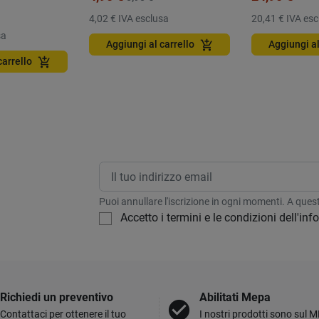
4,02 €
IVA esclusa
20,41 €
IVA esc
sa
add_shopping_cart
Aggiungi al carrello
Aggiungi al
add_shopping_cart
carrello
Puoi annullare l'iscrizione in ogni momenti. A questo
Accetto i termini e le condizioni dell'in
Richiedi un preventivo
Abilitati Mepa
check_circle
Contattaci per ottenere il tuo
I nostri prodotti sono sul 