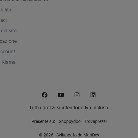
bilità
taci
del sito
icazione
account
 Klarna
Facebook
YouTube
Instagram
LinkedIn
Tutti i prezzi si intendono Iva inclusa.
:
Presente su
Shoppydoo
Trovaprezzi
© 2026 - Sviluppato da MaoDev