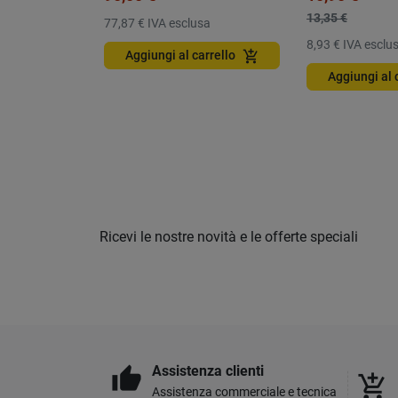
13,35 €
77,87 €
IVA esclusa
8,93 €
IVA esclu
add_shopping_cart
Aggiungi al carrello
Aggiungi al 
Ricevi le nostre novità e le offerte speciali
Assistenza clienti
thumb_up
add_shopping_cart
Assistenza commerciale e tecnica