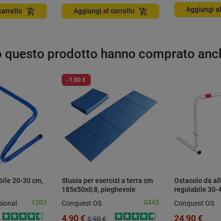
Aggiungi al
add_shopping_cart
add_shopping_cart
carrello
Aggiungi al carrello
to questo prodotto hanno comprato anc
-1,00 €
bile 20-30 cm,
Stuoia per esercizi a terra cm
Ostacolo da a
185x50x0,8, pieghevole
regolabile 30-
1203
0445
ional
Conquest OS
Conquest OS
4,90 €
24,90 €
5,90 €