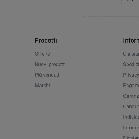
Prodotti
Infor
Offerte
Chi si
Nuovi prodotti
Spediz
Più venduti
Privac
Marchi
Pagame
Garanz
Conque
Indivi
Inform
Dichiar