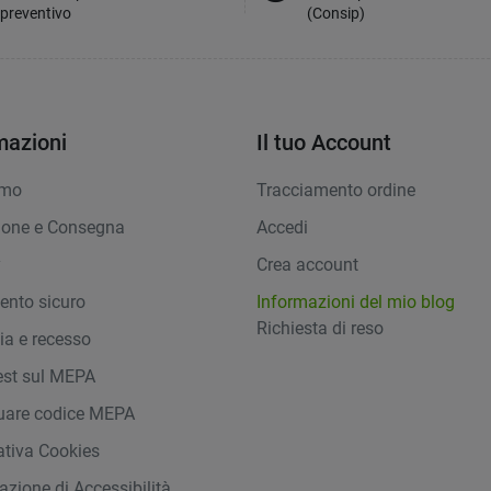
preventivo
(Consip)
mazioni
Il tuo Account
amo
Tracciamento ordine
ione e Consegna
Accedi
y
Crea account
nto sicuro
Informazioni del mio blog
Richiesta di reso
ia e recesso
st sul MEPA
duare codice MEPA
ativa Cookies
azione di Accessibilità