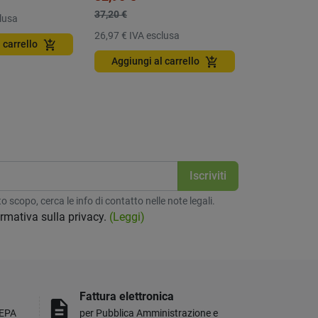
37,20 €
lusa
104,43 €
IVA 
26,97 €
IVA esclusa
add_shopping_cart
 carrello
Aggiungi a
add_shopping_cart
Aggiungi al carrello
 scopo, cerca le info di contatto nelle note legali.
formativa sulla privacy.
(Leggi)
Fattura elettronica
description
MEPA
per Pubblica Amministrazione e