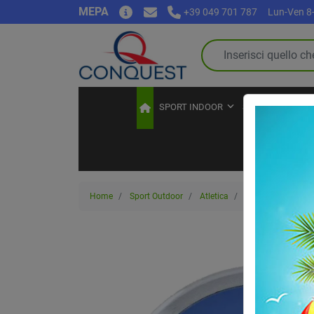
MEPA
+39 049 701 787
Lun-Ven 8-
SPORT INDOOR
SPORT OUTDOO
Home
Sport Outdoor
Atletica
Lancio del disco