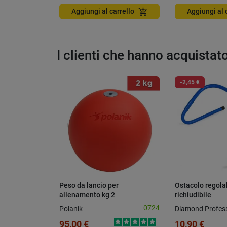
add_shopping_cart
Aggiungi al carrello
Aggiungi al 
I clienti che hanno acquista
-2,45 €
Peso da lancio per
Ostacolo regola
allenamento kg 2
richiudibile
0724
Polanik
Diamond Profess
95,00 €
10,90 €