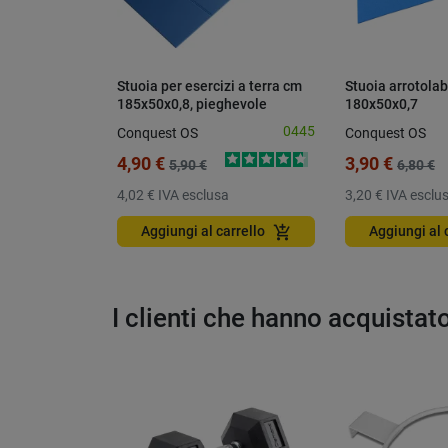
Stuoia per esercizi a terra cm
Stuoia arrotolab
185x50x0,8, pieghevole
180x50x0,7
0445
Conquest OS
Conquest OS
4,90 €
3,90 €
5,90 €
6,80 €
4,02 €
IVA esclusa
3,20 €
IVA esclu
add_shopping_cart
Aggiungi al carrello
Aggiungi al 
I clienti che hanno acquista