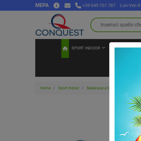
MEPA
+39 049 701 787
Lun-Ven 8-
SPORT INDOOR
SPORT OUTDOO
Home
Sport Indoor
Materassi e Stuoie
Stuoie