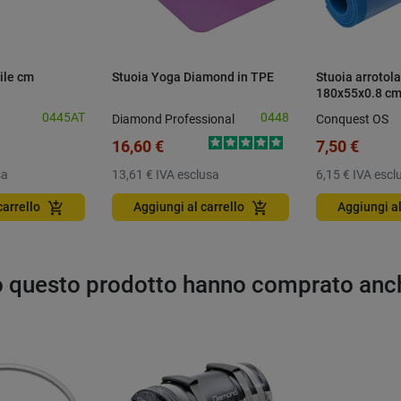
ile cm
Stuoia Yoga Diamond in TPE
Stuoia arrotola
180x55x0.8 c
0445AT
0448
Diamond Professional
Conquest OS
16,60 €
7,50 €
sa
13,61 €
IVA esclusa
6,15 €
IVA escl
add_shopping_cart
add_shopping_cart
carrello
Aggiungi al carrello
Aggiungi al
to questo prodotto hanno comprato anc