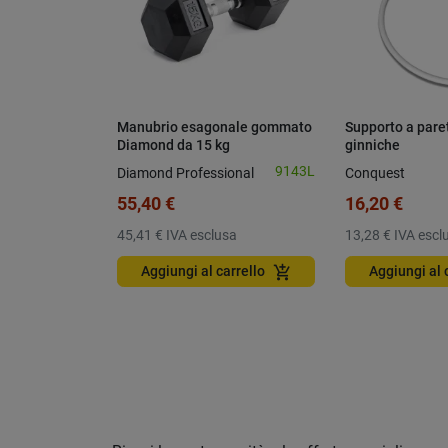
Manubrio esagonale gommato
Supporto a paret
Diamond da 15 kg
ginniche
9143L
Diamond Professional
Conquest
55,40 €
16,20 €
45,41 €
IVA esclusa
13,28 €
IVA escl
add_shopping_cart
Aggiungi al carrello
Aggiungi al 