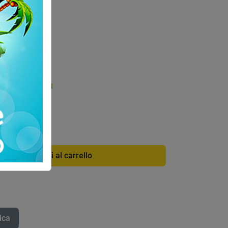
di info
Codice:
0446N
Aggiungi al carrello
ica