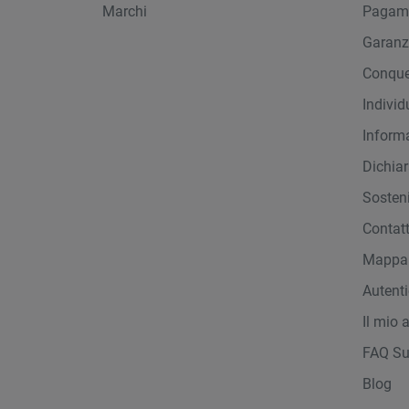
Marchi
Pagame
Garanz
Conque
Indivi
Inform
Dichiar
Sosteni
Contat
Mappa 
Autent
Il mio 
FAQ Su
Blog