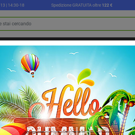
13 | 14:30-18
Spedizione GRATUITA oltre
122 €
R
PALLONI E ACCESSORI
SETTORE SCUOLA
ALLENAMENTO E FI
BLOG
RIABILITAZIONE E RECUPERO
Stuoia fitness occhiellata
Stuoia fitness occ
Materassino fitness Diamond c
spessore 1,5 cm, disponibile i
5
/
5
-
1
recensioni