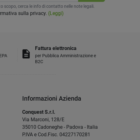
 scopo, cerca le info di contatto nelle note legali.
formativa sulla privacy.
(Leggi)
Fattura elettronica
description
MEPA
per Pubblica Amministrazione e
B2C
Informazioni Azienda
Conquest S.r.l.
Via Marconi, 128/E
35010 Cadoneghe - Padova - Italia
P.IVA e Cod.Fisc. 04227170281