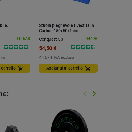
bile,
Stuoia pieghevole rivestita in
Stuoia bicolor
m
Carbon 150x60x1 cm
180x55x1.2 
0446AB
0449B
Conquest OS
Conquest OS
54,50 €
11,60 €
usa
44,67 €
IVA esclusa
9,51 €
IVA esc
add_shopping_cart
add_shopping_cart
 carrello
Aggiungi al carrello
Aggiungi a
keyboard_arrow_left
keyboard_arrow_right
he:
Precedente
Successivo