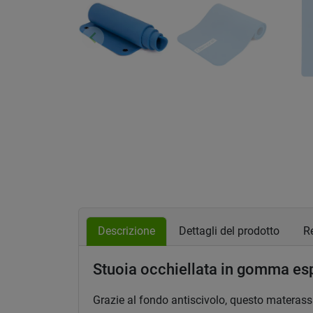
keyboard_arrow_left
Precedente
Descrizione
Dettagli del prodotto
Re
Stuoia occhiellata in gomma espa
Grazie al fondo antiscivolo, questo materassi