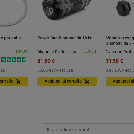
e per palle
Power Bag Diamond da 10 kg
Manubrio esa
Diamond da 3 
1840M
1839C1
Diamond Professional
Diamond Profe
61,80 €
11,50 €
usa
50,66 €
IVA esclusa
9,43 €
IVA escl
add_shopping_cart
add_shopping_cart
carrello
Aggiungi al carrello
Aggiungi al