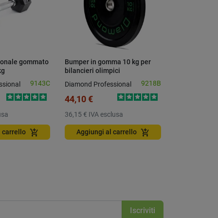
gonale gommato
Bumper in gomma 10 kg per
Manubrio es
kg
bilancieri olimpici
Diamond da 4
9143C
9218B
ssional
Diamond Professional
Diamond Prof
44,10 €
15,30 €
usa
36,15 €
IVA esclusa
12,54 €
IVA e
add_shopping_cart
add_shopping_cart
 carrello
Aggiungi al carrello
Aggiungi a