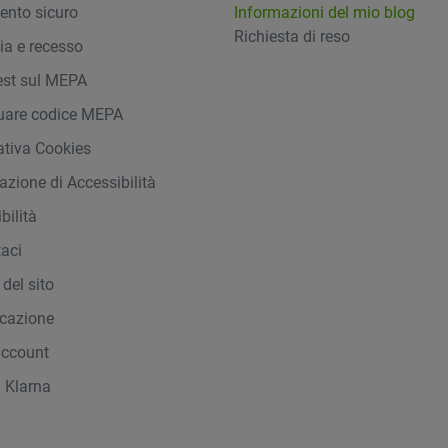
nto sicuro
Informazioni del mio blog
Richiesta di reso
ia e recesso
st sul MEPA
duare codice MEPA
ativa Cookies
azione di Accessibilità
bilità
taci
del sito
icazione
account
 Klarna