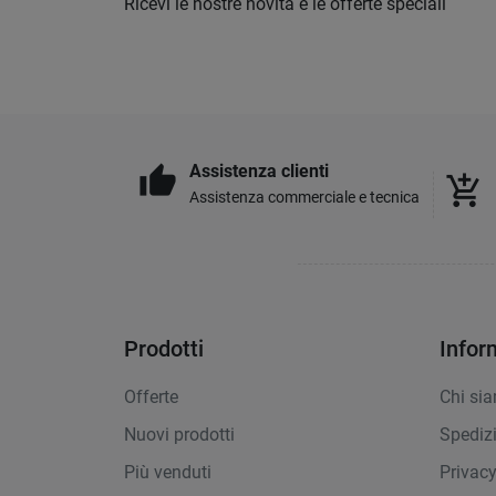
Ricevi le nostre novità e le offerte speciali
Assistenza clienti
thumb_up
add_shopping_cart
Assistenza commerciale e tecnica
Prodotti
Infor
Offerte
Chi si
Nuovi prodotti
Spediz
Più venduti
Privac