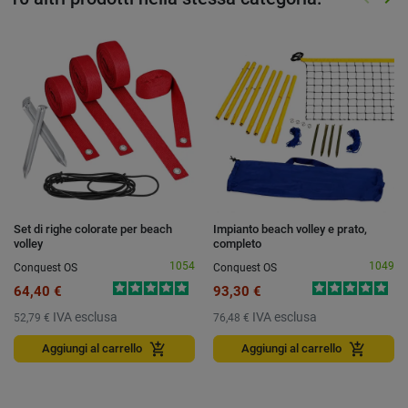
Preced
Suc
Set di righe colorate per beach
Impianto beach volley e prato,
volley
completo
1054
1049
Conquest OS
Conquest OS
64,40 €
93,30 €
IVA esclusa
IVA esclusa
52,79 €
76,48 €
add_shopping_cart
add_shopping_cart
Aggiungi al carrello
Aggiungi al carrello