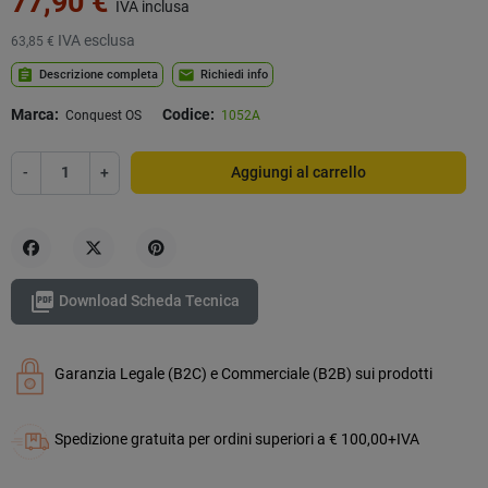
77,90 €
IVA inclusa
IVA esclusa
63,85 €
assignment
mail
Descrizione completa
Richiedi info
Marca:
Codice:
Conquest OS
1052A
-
+
Aggiungi al carrello
Condividi
Twitta
Pinterest

Download Scheda Tecnica
Garanzia Legale (B2C) e Commerciale (B2B) sui prodotti
Spedizione gratuita per ordini superiori a € 100,00+IVA