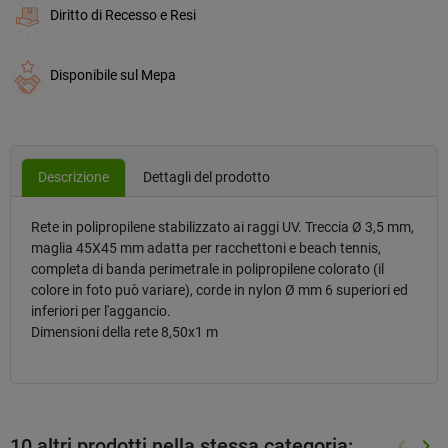
Diritto di Recesso e Resi
Disponibile sul Mepa
Descrizione
Dettagli del prodotto
Rete in polipropilene stabilizzato ai raggi UV. Treccia Ø 3,5 mm,
maglia 45X45 mm adatta per racchettoni e beach tennis,
completa di banda perimetrale in polipropilene colorato (il
colore in foto può variare), corde in nylon Ø mm 6 superiori ed
inferiori per l'aggancio.
Dimensioni della rete 8,50x1 m
10 altri prodotti nella stessa categoria:
keyboard_arrow_left
keyboard_arrow_right