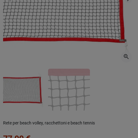
Precedente
Succ
zoom_in
Rete per beach volley, racchettoni e beach tennis