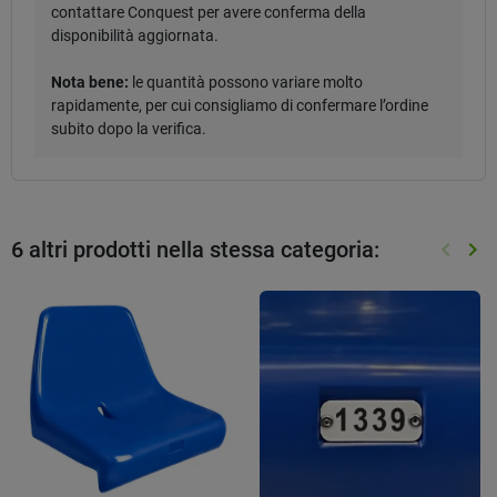
contattare Conquest per avere conferma della
disponibilità aggiornata.
Nota bene:
le quantità possono variare molto
rapidamente, per cui consigliamo di confermare l’ordine
subito dopo la verifica.
6 altri prodotti nella stessa categoria:
keyboard_arrow_left
keyboard_arrow_right
Preced
Suc