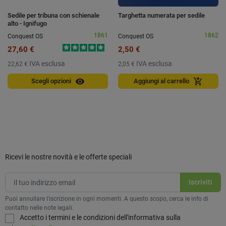
Sedile per tribuna con schienale
Targhetta numerata per sedile
alto - Ignifugo
1861
1862
Conquest OS
Conquest OS
27,60 €
2,50 €
IVA esclusa
IVA esclusa
22,62 €
2,05 €
visibility
add_shopping_cart
Scegli opzioni
Aggiungi al carrello
Ricevi le nostre novità e le offerte speciali
Puoi annullare l'iscrizione in ogni momenti. A questo scopo, cerca le info di
contatto nelle note legali.
Accetto i termini e le condizioni dell'informativa sulla