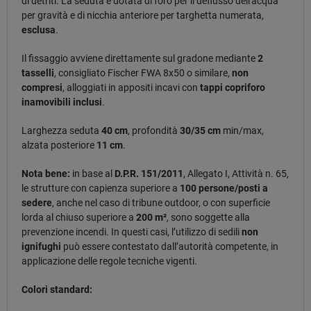
di detriti. La seduta è dotata di foro per il deflusso dell'acqua
per gravità e di nicchia anteriore per targhetta numerata,
esclusa
.
Il fissaggio avviene direttamente sul gradone mediante
2
tasselli
, consigliato Fischer FWA 8x50 o similare,
non
compresi
, alloggiati in appositi incavi con
tappi copriforo
inamovibili inclusi
.
Larghezza seduta
40 cm
, profondità
30/35 cm
min/max,
alzata posteriore
11 cm
.
Nota bene:
in base al
D.P.R. 151/2011
, Allegato I, Attività n. 65,
le strutture con capienza superiore a
100 persone/posti a
sedere
, anche nel caso di tribune outdoor, o con superficie
lorda al chiuso superiore a
200 m²
, sono soggette alla
prevenzione incendi. In questi casi, l’utilizzo di sedili
non
ignifughi
può essere contestato dall’autorità competente, in
applicazione delle regole tecniche vigenti.
Colori standard: