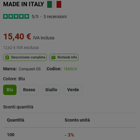
MADE IN
ITALY
5
/
5
-
3
recensioni
15,40 €
IVA inclusa
IVA esclusa
12,62 €
assignment
mail
Descrizione completa
Richiedi info
Marca:
Codice:
Conquest OS
1860UV
Colore: Blu
Blu
Rosso
Giallo
Verde
Sconti quantità
Quantità
Sconto unità
100
- 3%