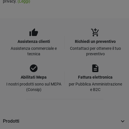
privacy.
(Leggi)
thumb_up
add_shopping_cart
Assistenza clienti
Richiedi un preventivo
Assistenza commerciale e
Contattaci per ottenere il tuo
tecnica
preventivo
check_circle
description
Abilitati Mepa
Fattura elettronica
I nostri prodotti sono sul MEPA
per Pubblica Amministrazione
(Consip)
e B2C

Prodotti