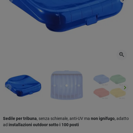
Precedente
Succ
zoom_in
keyboard_arrow_left
keyboard_arrow_right
Precedente
Succ
Sedile per tribuna
, senza schienale, anti-UV ma
non ignifugo,
adatto
ad
installazioni outdoor sotto i 100 posti