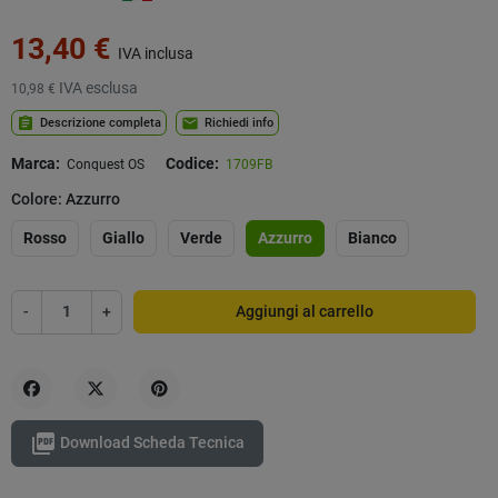
13,40 €
IVA inclusa
IVA esclusa
10,98 €
assignment
mail
Descrizione completa
Richiedi info
Marca:
Codice:
Conquest OS
1709FB
Colore: Azzurro
Rosso
Giallo
Verde
Azzurro
Bianco
-
+
Aggiungi al carrello
Condividi
Twitta
Pinterest

Download Scheda Tecnica