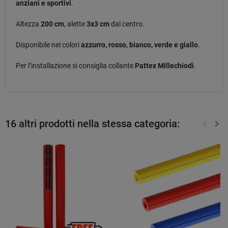
anziani e sportivi
.
Altezza
200 cm
, alette
3x3 cm
dal centro.
Disponibile nei colori
azzurro, rosso, bianco, verde e giallo
.
Per l’installazione si consiglia collante
Pattex Millechiodi
.
16 altri prodotti nella stessa categoria:
keyboard_arrow_left
keyboard_arrow_right
Preced
Suc