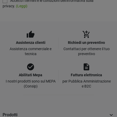
Accetto i termini e le condizioni dell'informativa sulla
privacy.
(Leggi)
thumb_up
add_shopping_cart
Assistenza clienti
Richiedi un preventivo
Assistenza commerciale e
Contattaci per ottenere il tuo
tecnica
preventivo
check_circle
description
Abilitati Mepa
Fattura elettronica
I nostri prodotti sono sul MEPA
per Pubblica Amministrazione
(Consip)
e B2C

Prodotti