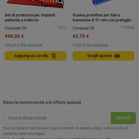
Set di protezioni per impianti
Guaina protettiva per tubi e
pallavolo a traliccio
transenne Ø 51 mm con pretaglio
1014
1709GA
Conquest OS
Conquest OS
498,00 €
43,70 €
IVA esclusa
IVA esclusa
408,20 €
35,82 €
visibility
add_shopping_cart
Aggiungi al carrello
Scegli opzioni
Ricevi le nostre novità e le offerte speciali
Puoi annullare l'iscrizione in ogni momenti. A questo scopo, cerca le info di
contatto nelle note legali.