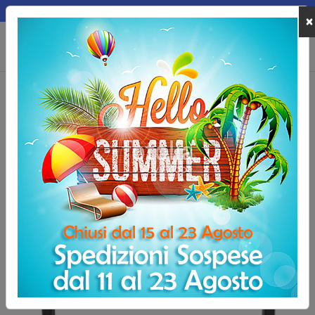
MEPA
×
0
Home
Allenamento e Fitness
Parallele fitness
Coppia di Miniparall
Coppia di Miniparallele premium Gymstick |
Misura L