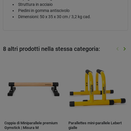
Struttura in acciaio
Piedini in gomma antiscivolo
Dimensioni: 50 x 35 x 30 cm / 3,2 kg cad.
8 altri prodotti nella stessa categoria:
keyboard_arrow_left
keyboard_arrow_right
Preced
Suc
Coppia di Miniparallele premium
Parallettes mini-parallele Lebert
Gymstick | Misura M
gialle