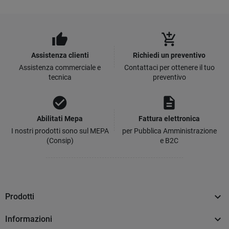
thumb_up
add_shopping_cart
Assistenza clienti
Richiedi un preventivo
Assistenza commerciale e
Contattaci per ottenere il tuo
tecnica
preventivo
check_circle
description
Abilitati Mepa
Fattura elettronica
I nostri prodotti sono sul MEPA
per Pubblica Amministrazione
(Consip)
e B2C

Prodotti

Informazioni