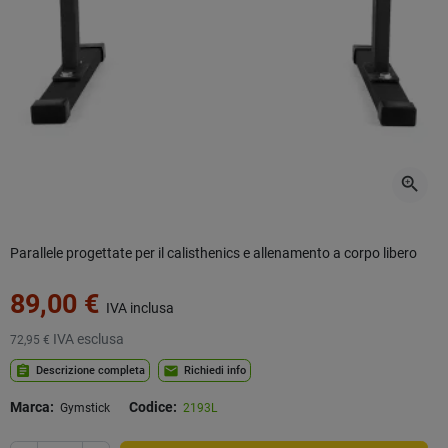
zoom_in
Parallele progettate per il calisthenics e allenamento a corpo libero
89,00 €
IVA inclusa
IVA esclusa
72,95 €
assignment
mail
Descrizione completa
Richiedi info
Marca:
Codice:
Gymstick
2193L