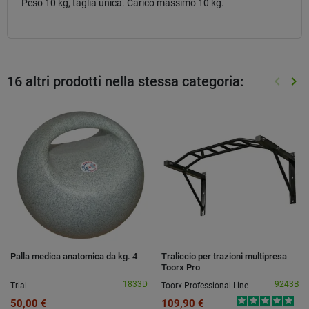
Peso 10 kg, taglia unica. Carico massimo 10 kg.
16 altri prodotti nella stessa categoria:
keyboard_arrow_left
keyboard_arrow_right
Preced
Suc
Palla medica anatomica da kg. 4
Traliccio per trazioni multipresa
Toorx Pro
1833D
9243B
Trial
Toorx Professional Line
50,00 €
109,90 €