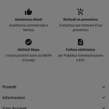
thumb_up
add_shopping_cart
Assistenza clienti
Richiedi un preventivo
Assistenza commerciale e
Contattaci per ottenere il tuo
tecnica
preventivo
check_circle
description
Abilitati Mepa
Fattura elettronica
I nostri prodotti sono sul MEPA
per Pubblica Amministrazione
(Consip)
e B2C

Prodotti

Informazioni

Il tuo Account