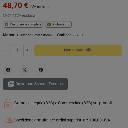
48,70 €
IVA inclusa
IVA esclusa
39,92 €
assignment
mail
Descrizione completa
Richiedi info
Marca:
Codice:
Diamond Professional
2249D
-
+
Non disponibile
Condividi
Twitta
Pinterest

Download Scheda Tecnica
Garanzia Legale (B2C) e Commerciale (B2B) sui prodotti
Spedizione gratuita per ordini superiori a € 100,00+IVA