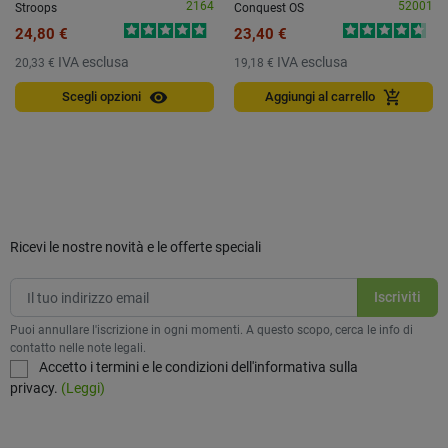
2164
52001
Stroops
Conquest OS
24,80 €
23,40 €
IVA esclusa
IVA esclusa
20,33 €
19,18 €
visibility
add_shopping_cart
Scegli opzioni
Aggiungi al carrello
Ricevi le nostre novità e le offerte speciali
Puoi annullare l'iscrizione in ogni momenti. A questo scopo, cerca le info di
contatto nelle note legali.
Accetto i termini e le condizioni dell'informativa sulla
privacy.
(Leggi)