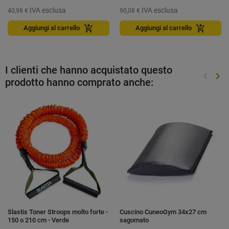
IVA esclusa
IVA esclusa
40,98 €
90,08 €
add_shopping_cart
add_shopping_cart
Aggiungi al carrello
Aggiungi al carrello
I clienti che hanno acquistato questo
keyboard_arrow_left
keyboard_arrow_right
prodotto hanno comprato anche:
Preced
Suc
Slastix Toner Stroops molto forte -
Cuscino CuneoGym 34x27 cm
150 o 210 cm - Verde
sagomato