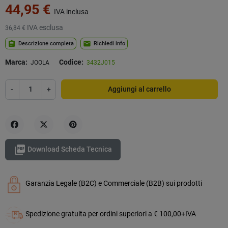
44,95 €
IVA inclusa
IVA esclusa
36,84 €
assignment
mail
Descrizione completa
Richiedi info
Marca:
Codice:
JOOLA
3432J015
-
+
Aggiungi al carrello
Condividi
Twitta
Pinterest

Download Scheda Tecnica
Garanzia Legale (B2C) e Commerciale (B2B) sui prodotti
Spedizione gratuita per ordini superiori a € 100,00+IVA