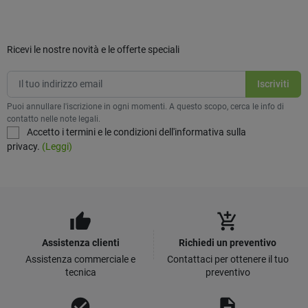
Ricevi le nostre novità e le offerte speciali
Puoi annullare l'iscrizione in ogni momenti. A questo scopo, cerca le info di
contatto nelle note legali.
Accetto i termini e le condizioni dell'informativa sulla
privacy.
(Leggi)
thumb_up
add_shopping_cart
Assistenza clienti
Richiedi un preventivo
Assistenza commerciale e
Contattaci per ottenere il tuo
tecnica
preventivo
check_circle
description