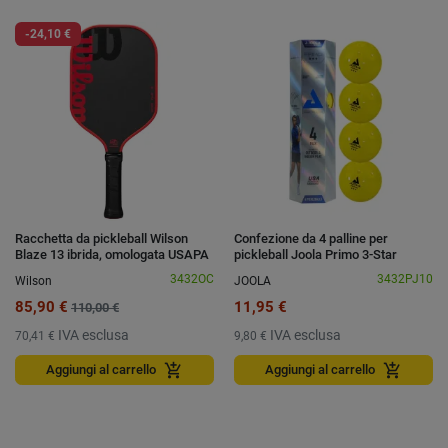
-24,10 €
Racchetta da pickleball Wilson
Confezione da 4 palline per
Blaze 13 ibrida, omologata USAPA
pickleball Joola Primo 3-Star
3432OC
3432PJ10
Wilson
JOOLA
85,90 €
11,95 €
110,00 €
IVA esclusa
IVA esclusa
70,41 €
9,80 €
add_shopping_cart
add_shopping_cart
Aggiungi al carrello
Aggiungi al carrello