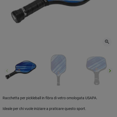
zoom_in
keyboard_arrow_left
keyboard_arrow_right
Precedente
Succ
Racchetta per pickleball in fibra di vetro omologata USAPA.
Ideale per chi vuole iniziare a praticare questo sport.