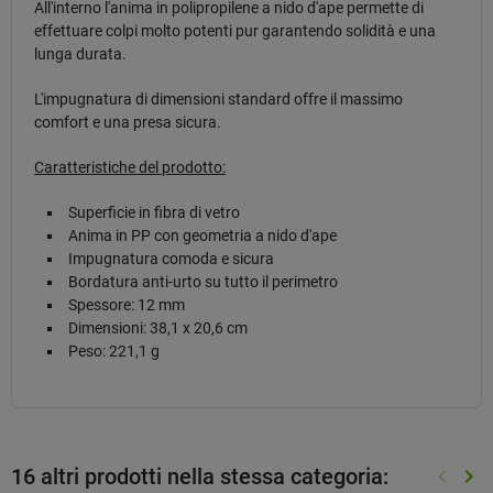
All'interno l'anima in polipropilene a nido d'ape permette di
effettuare colpi molto potenti pur garantendo solidità e una
lunga durata.
L'impugnatura di dimensioni standard offre il massimo
comfort e una presa sicura.
Caratteristiche del prodotto:
Superficie in fibra di vetro
Anima in PP con geometria a nido d'ape
Impugnatura comoda e sicura
Bordatura anti-urto su tutto il perimetro
Spessore: 12 mm
Dimensioni: 38,1 x 20,6 cm
Peso: 221,1 g
16 altri prodotti nella stessa categoria:
keyboard_arrow_left
keyboard_arrow_right
Preced
Suc