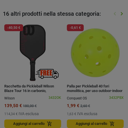
16 altri prodotti nella stessa categoria:
keyboard_arrow_left
keyboard_arrow_right
Preced
Suc
-40,50 €
-0,61 €
Racchetta da Pickleball Wilson
Palla per Pickleball 40 fori
Blaze Tour 16 in carbonio,
monolitica, per uso outdoor-indoor
omologata USAPA
3432OK
3432PBX
Wilson
Conquest OS
139,50 €
1,99 €
180,00 €
2,60 €
IVA esclusa
IVA esclusa
114,34 €
1,63 €
add_shopping_cart
add_shopping_cart
Aggiungi al carrello
Aggiungi al carrello