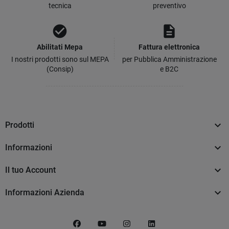
tecnica
preventivo
check_circle
description
Abilitati Mepa
Fattura elettronica
I nostri prodotti sono sul MEPA
per Pubblica Amministrazione
(Consip)
e B2C

Prodotti

Informazioni

Il tuo Account

Informazioni Azienda