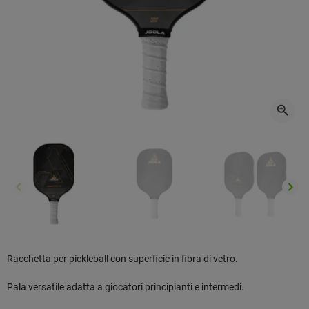
zoom_in
keyboard_arrow_left
keyboard_arrow_right
Precedente
Succ
Racchetta per pickleball con superficie in fibra di vetro.
Pala versatile adatta a giocatori principianti e intermedi.