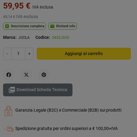
59,95 €
IVA inclusa
IVA esclusa
49,14 €
assignment
mail
Descrizione completa
Richiedi info
Marca:
Codice:
JOOLA
3432J030
-
+
Aggiungi al carrello
Condividi
Twitta
Pinterest

Download Scheda Tecnica
Garanzia Legale (B2C) e Commerciale (B2B) sui prodotti
Spedizione gratuita per ordini superiori a € 100,00+IVA