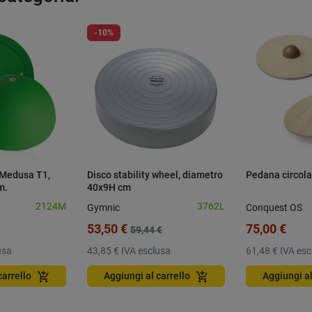
-10%
 Medusa T1,
Disco stability wheel, diametro
Pedana circola
m.
40x9H cm
2124M
3762L
Gymnic
Conquest OS
53,50 €
75,00 €
59,44 €
usa
43,85 €
IVA esclusa
61,48 €
IVA esc
add_shopping_cart
add_shopping_cart
carrello
Aggiungi al carrello
Aggiungi al