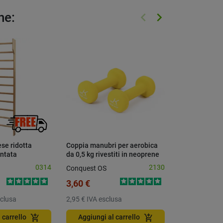
keyboard_arrow_left
keyboard_arrow_right
he:
Precedente
Successivo
ese ridotta
Coppia manubri per aerobica
Tappeto YBell
ntata
da 0,5 kg rivestiti in neoprene
terra
0314
2130
Conquest OS
62,50 €
3,60 €
51,23 €
IVA e
sclusa
2,95 €
IVA esclusa
Aggiungi a
add_shopping_cart
add_shopping_cart
 carrello
Aggiungi al carrello