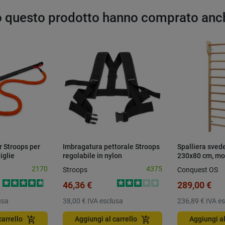
to questo prodotto hanno comprato anc
ar Stroops per
Imbragatura pettorale Stroops
Spalliera sved
iglie
regolabile in nylon
230x80 cm, mo
2170
4375
Stroops
Conquest OS
46,36 €
289,00 €
usa
38,00 €
IVA esclusa
236,89 €
IVA e
add_shopping_cart
add_shopping_cart
carrello
Aggiungi al carrello
Aggiungi al