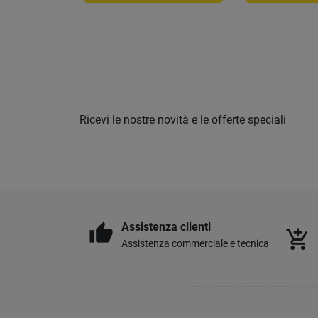
Ricevi le nostre novità e le offerte speciali
Assistenza clienti
thumb_up
add_shopping_cart
Assistenza commerciale e tecnica