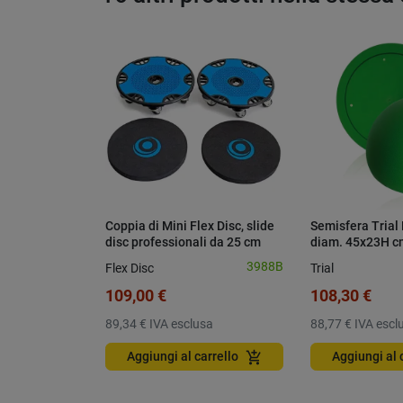
Coppia di Mini Flex Disc, slide
Semisfera Trial
disc professionali da 25 cm
diam. 45x23H c
3988B
Flex Disc
Trial
109,00 €
108,30 €
89,34 €
IVA esclusa
88,77 €
IVA escl
add_shopping_cart
Aggiungi al carrello
Aggiungi al 