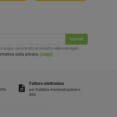
 scopo, cerca le info di contatto nelle note legali.
formativa sulla privacy.
(Leggi)
Fattura elettronica
description
MEPA
per Pubblica Amministrazione e
B2C