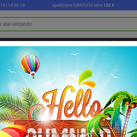
13 | 14:30-18
Spedizione GRATUITA oltre
122 €
R
PALLONI E ACCESSORI
SETTORE SCUOLA
ALLENAMENTO E FI
BLOG
RIABILITAZIONE E RECUPERO
Disco Gym Cushion diametro 33 cm
Disco Gym Cushio
Disco gym cushion diametro 
4.4
/
5
-
10
recensio