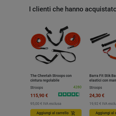
I clienti che hanno acquista
The Cheetah Stroops con
Barra Fit Stik B
cintura regolabile
elastici con man
4280
Stroops
Stroops
115,90 €
24,30 €
95,00 €
IVA esclusa
19,92 €
IVA escl
add_shopping_cart
Aggiungi al carrello
Aggiungi al 