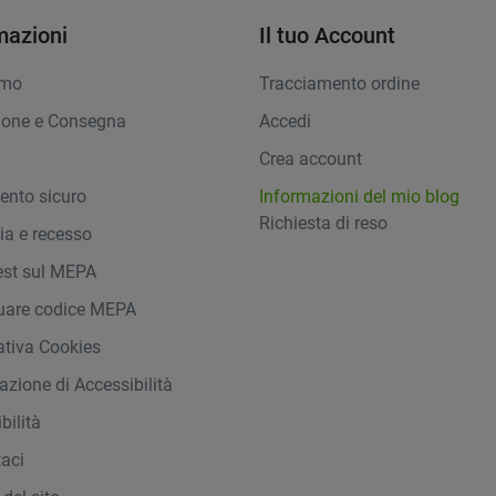
mazioni
Il tuo Account
amo
Tracciamento ordine
ione e Consegna
Accedi
y
Crea account
nto sicuro
Informazioni del mio blog
Richiesta di reso
ia e recesso
st sul MEPA
duare codice MEPA
ativa Cookies
azione di Accessibilità
bilità
taci