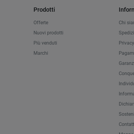
Prodotti
Infor
Offerte
Chi si
Nuovi prodotti
Spediz
Più venduti
Privac
Marchi
Pagame
Garanz
Conque
Indivi
Inform
Dichiar
Sosteni
Contat