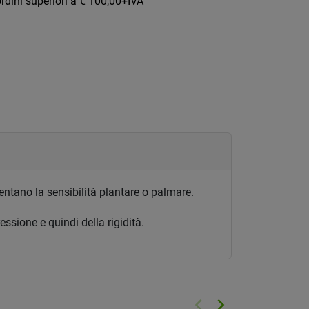
rdini superiori a € 100,00+IVA
entano la sensibilità plantare o palmare.
ssione e quindi della rigidità.
keyboard_arrow_left
keyboard_arrow_right