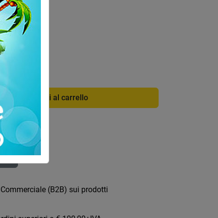
di info
Codice:
3759
Aggiungi al carrello
ica
 Commerciale (B2B) sui prodotti