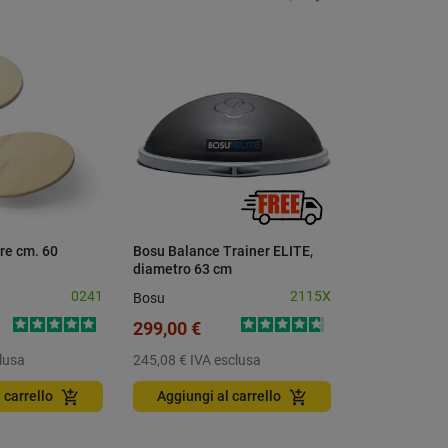
Precedente
Successivo
re cm. 60
Bosu Balance Trainer ELITE,
Pedana instab
diametro 63 cm
Skimmy C2, d
cm
0241
2115X
Bosu
Trial
299,00 €
55,00 €
lusa
245,08 €
IVA esclusa
45,08 €
IVA e
add_shopping_cart
add_shopping_cart
 carrello
Aggiungi al carrello
Aggiungi a