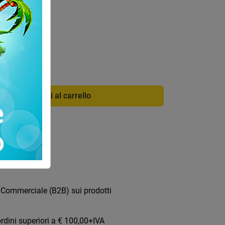
di info
Aggiungi al carrello
ica
 Commerciale (B2B) sui prodotti
rdini superiori a € 100,00+IVA