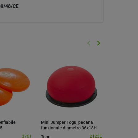
009/48/CE
.
keyboard_arrow_left
keyboard_arrow_right
Precedente
Successivo
onfiabile
Mini Jumper Togu, pedana
Multiactive S
55
funzionale diametro 36x18H
gomma con fo
cm.
3761
2123E
Togu
Gymnic