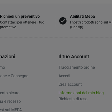
Richiedi un preventivo
Abilitati Mepa
check_circle
Contattaci per ottenere il tuo
I nostri prodotti sono sul 
preventivo
(Consip)
mazioni
Il tuo Account
amo
Tracciamento ordine
ione e Consegna
Accedi
y
Crea account
nto sicuro
Informazioni del mio blog
Richiesta di reso
ia e recesso
st sul MEPA