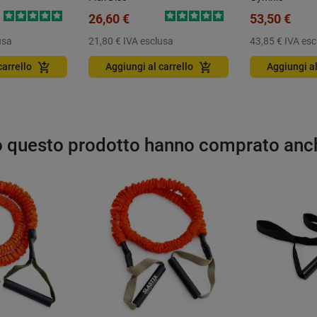
26,60 €
53,50 €
usa
21,80 €
IVA esclusa
43,85 €
IVA esc
add_shopping_cart
add_shopping_cart
carrello
Aggiungi al carrello
Aggiungi al
to questo prodotto hanno comprato anc