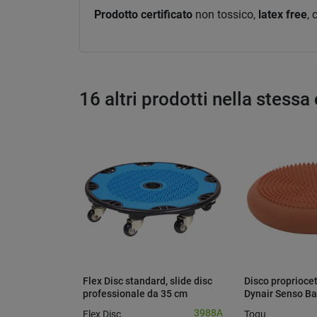
Prodotto certificato
non tossico,
latex free
,
16 altri prodotti nella stessa
Flex Disc standard, slide disc
Disco proprioce
professionale da 35 cm
Dynair Senso Ba
cm.
3988A
Flex Disc
Togu