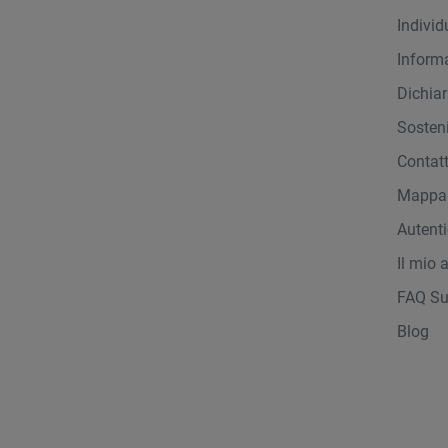
Indivi
Inform
Dichiar
Sosteni
Contat
Mappa 
Autent
Il mio 
FAQ Su
Blog