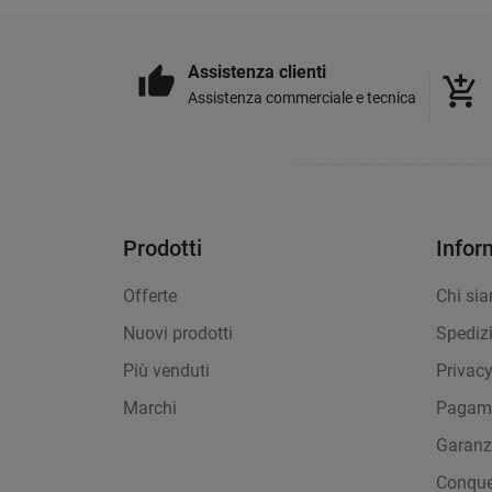
Assistenza clienti
thumb_up
add_shopping_cart
Assistenza commerciale e tecnica
Prodotti
Infor
Offerte
Chi si
Nuovi prodotti
Spediz
Più venduti
Privac
Marchi
Pagame
Garanz
Conque