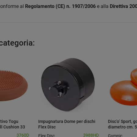
 conforme al
Regolamento (CE) n. 1907/2006
e alla
Direttiva 2
 categoria:
ttivo Togu
Impugnatura Dome per dischi
Disc’o’ Sport, g
ll Cushion 33
Flex Disc
diametro cm. 
3760D
3988HD
Flex Disc
Gymnic