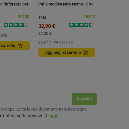
e rinforzate per
Palla medica New Nemo - 3 kg
Coppia ruote 
porta mobile 
3910D
1830C
Trial
Conquest OS
32,90 €
227,00 €
37,20 €
lusa
186,07 €
IVA 
26,97 €
IVA esclusa
add_shopping_cart
 carrello
Aggiungi a
add_shopping_cart
Aggiungi al carrello
 scopo, cerca le info di contatto nelle note legali.
formativa sulla privacy.
(Leggi)