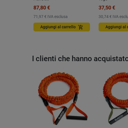
87,80 €
37,50 €
71,97 €
IVA esclusa
30,74 €
IVA escl
add_shopping_cart
Aggiungi al carrello
Aggiungi al 
I clienti che hanno acquista