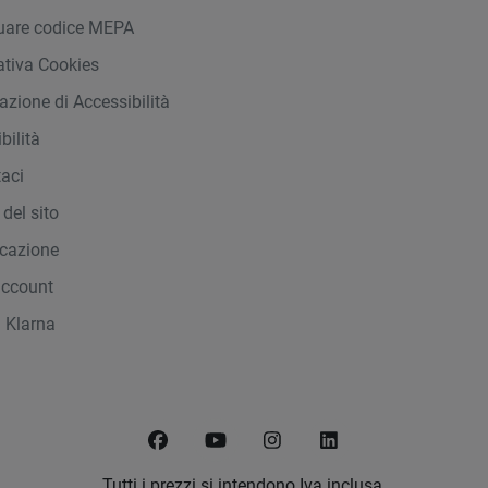
duare codice MEPA
ativa Cookies
azione di Accessibilità
bilità
taci
del sito
icazione
account
 Klarna
Facebook
YouTube
Instagram
LinkedIn
Tutti i prezzi si intendono Iva inclusa.