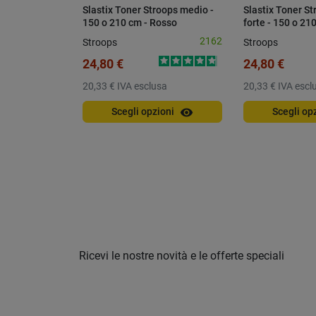
Slastix Toner Stroops medio -
Slastix Toner S
150 o 210 cm - Rosso
forte - 150 o 21
2162
Stroops
Stroops
24,80 €
24,80 €
20,33 €
IVA esclusa
20,33 €
IVA escl
visibility
Scegli opzioni
Scegli op
Ricevi le nostre novità e le offerte speciali