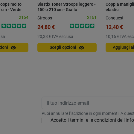
troops molto
Slastix Toner Stroops leggero -
Coppia manigli
0 cm - Verde
150 o 210 cm - Giallo
elastici
2164
2161
Stroops
Conquest
24,80 €
12,40 €
usa
20,33 €
IVA esclusa
10,16 €
IVA esc
visibility
visibility
zioni
Scegli opzioni
Aggiungi al
Puoi annullare l'iscrizione in ogni momenti. A questo
Accetto i termini e le condizioni dell'in