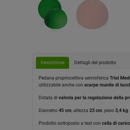
Descrizione
Dettagli del prodotto
Pedana propriocettiva semisferica
Trial Me
utilizzabile anche con
scarpe munite di tacch
Dotata di
valvola per la regolazione della p
Diametro
45 cm
, altezza
23 cm
, peso
3,4 kg
.
Prodotto sottoposto a test con
cella di caric