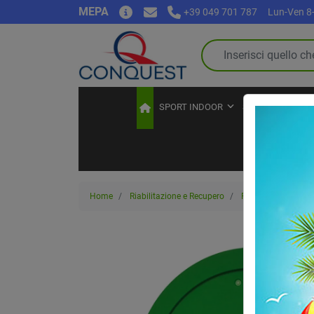
MEPA
+39 049 701 787
Lun-Ven 8-
SPORT INDOOR
SPORT OUTDOO
Home
Riabilitazione e Recupero
Riabilitazione
P