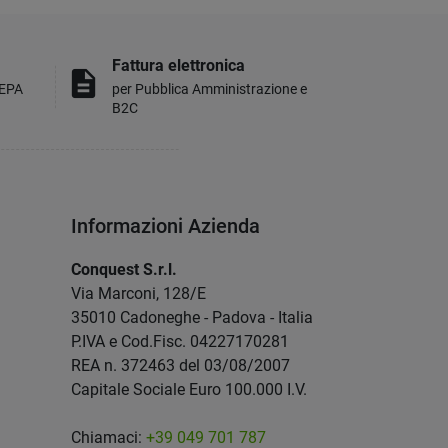
Fattura elettronica
description
MEPA
per Pubblica Amministrazione e
B2C
Informazioni Azienda
Conquest S.r.l.
Via Marconi, 128/E
35010 Cadoneghe - Padova - Italia
P.IVA e Cod.Fisc. 04227170281
REA n. 372463 del 03/08/2007
Capitale Sociale Euro 100.000 I.V.
Chiamaci:
+39 049 701 787