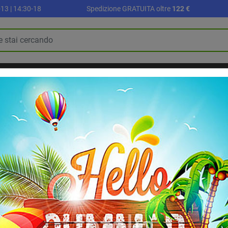
13 | 14:30-18
Spedizione GRATUITA oltre
122 €
R
PALLONI E ACCESSORI
SETTORE SCUOLA
ALLENAMENTO E FI
BLOG
RIABILITAZIONE E RECUPERO
edane per riabilitazione
Semisfera Trial Medusa T1, diam. 45x23H cm.
Semisfera Trial M
Semisfera Trial Medusa T1, d
MADE IN
ITALY