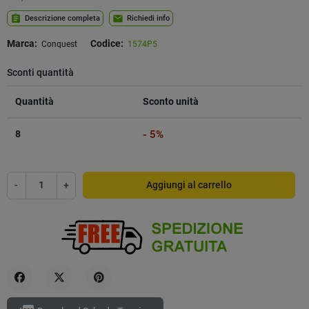
assignment
mail
Descrizione completa
Richiedi info
Marca:
Codice:
Conquest
1574P5
Sconti quantità
Quantità
Sconto unità
8
- 5%
-
+
Aggiungi al carrello
Condividi
Twitta
Pinterest