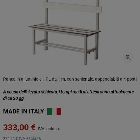
zoom_in
Panca in alluminio e HPL da 1 m, con schienale, appendiabiti a 4 posti
A causa dell'elevata richiesta, i tempi medi di attesa sono attualmente
di ca 20 gg
MADE IN
ITALY
333,00 €
IVA inclusa
IVA esclusa
272,95 €