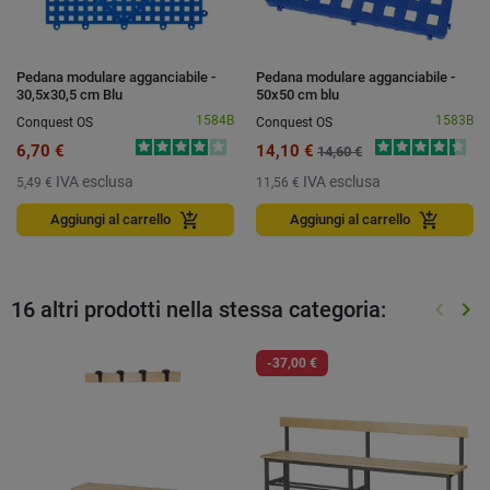
Pedana modulare agganciabile -
Pedana modulare agganciabile -
30,5x30,5 cm Blu
50x50 cm blu
1584B
1583B
Conquest OS
Conquest OS
6,70 €
14,10 €
14,60 €
IVA esclusa
IVA esclusa
5,49 €
11,56 €
add_shopping_cart
add_shopping_cart
Aggiungi al carrello
Aggiungi al carrello
16 altri prodotti nella stessa categoria:
keyboard_arrow_left
keyboard_arrow_right
Preced
Suc
-37,00 €