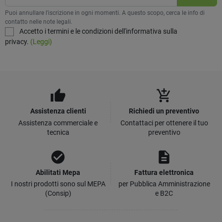
Puoi annullare l'iscrizione in ogni momenti. A questo scopo, cerca le info di
contatto nelle note legali.
Accetto i termini e le condizioni dell'informativa sulla
privacy.
(Leggi)
thumb_up
add_shopping_cart
Assistenza clienti
Richiedi un preventivo
Assistenza commerciale e
Contattaci per ottenere il tuo
tecnica
preventivo
check_circle
description
Abilitati Mepa
Fattura elettronica
I nostri prodotti sono sul MEPA
per Pubblica Amministrazione
(Consip)
e B2C