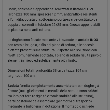
Sedile, schienale e appendiabiti realizzati in
listoni di HPL
larghezza 100 mm, spessore 12 mm, antigraffio e resistenti
all'umidità, dotata di sotto-piano
porta-scarpe
costituito da
coppia di correnti in tubolare 25x25 mm. Grucce appendiabiti
in plastica nera, anti-rottura.
Le doghe sono fissate mediante viti svasate in
acciaio INOX
con testa a brugola, a filo del piano di seduta, alle boccole
filettate presenti sulla struttura. Rispetto alla soluzione con
rivetti comunemente adottata, il piano di seduta risulta privo di
elementi in rilievo ed esteticamente più rifinito.
Dimensioni totali
: profondità 38 cm, altezza 164 cm,
larghezza 100 cm .
Seduta
fornita
completamente assemblata
e con doghe già
fissate (tutti gli elementi in metallo della seduta sono
saldati
tra loro per fornire rigidità e totale stabilità alla struttura),
parte posteriore da assemblare (per motivi di trasporto)
mediante la bulloneria in dotazione. Il montaggio richiede