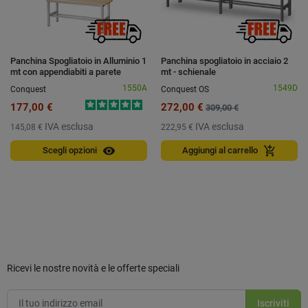
Panchina Spogliatoio in Alluminio 1
Panchina spogliatoio in acciaio 2
mt con appendiabiti a parete
mt - schienale
1550A
1549D
Conquest
Conquest OS
177,00 €
272,00 €
309,00 €
IVA esclusa
IVA esclusa
145,08 €
222,95 €
visibility
add_shopping_cart
Scegli opzioni
Aggiungi al carrello
Ricevi le nostre novità e le offerte speciali