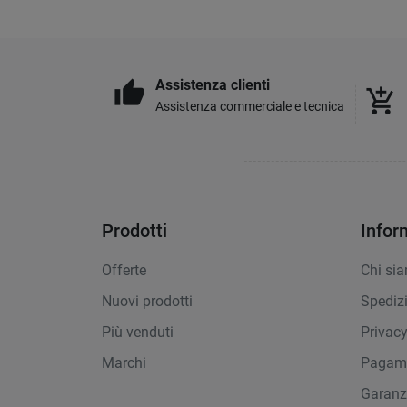
Assistenza clienti
thumb_up
add_shopping_cart
Assistenza commerciale e tecnica
Prodotti
Infor
Offerte
Chi si
Nuovi prodotti
Spediz
Più venduti
Privac
Marchi
Pagame
Garanz