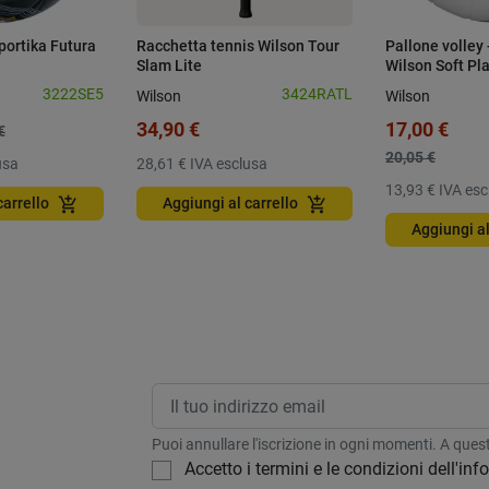
portika Futura
Racchetta tennis Wilson Tour
Pallone volley 
Slam Lite
Wilson Soft Pl
3222SE5
3424RATL
Wilson
Wilson
34,90 €
17,00 €
€
20,05 €
usa
28,61 €
IVA esclusa
13,93 €
IVA esc
add_shopping_cart
add_shopping_cart
carrello
Aggiungi al carrello
Aggiungi al
Puoi annullare l'iscrizione in ogni momenti. A questo
Accetto i termini e le condizioni dell'in