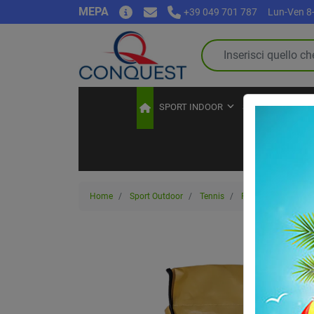
MEPA
+39 049 701 787
Lun-Ven 8-
SPORT INDOOR
SPORT OUTDOO
Home
Sport Outdoor
Tennis
Palline da tennis