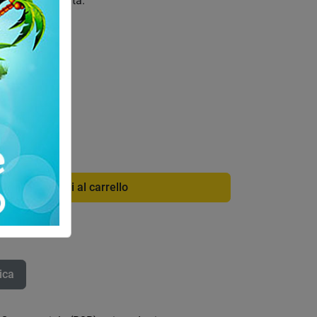
di ottima qualità.
RTE
di info
3423BT
Aggiungi al carrello
ica