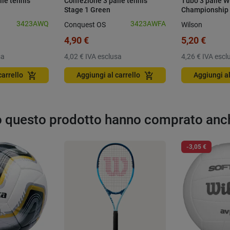
lle tennis
Confezione 3 palle tennis
Tubo 3 palle W
Stage 1 Green
Championship 
3423AWQ
3423AWFA
Conquest OS
Wilson
4,90 €
5,20 €
sa
4,02 €
IVA esclusa
4,26 €
IVA escl
add_shopping_cart
add_shopping_cart
carrello
Aggiungi al carrello
Aggiungi al
to questo prodotto hanno comprato anc
-3,05 €