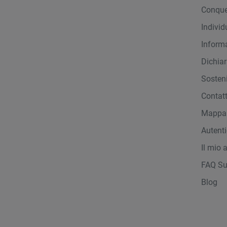
Conque
Indivi
Inform
Dichiar
Sosteni
Contat
Mappa 
Autent
Il mio 
FAQ Su
Blog