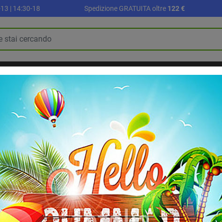
13 | 14:30-18
Spedizione GRATUITA oltre
122 €
R
PALLONI E ACCESSORI
SETTORE SCUOLA
ALLENAMENTO E FI
BLOG
RIABILITAZIONE E RECUPERO
Odea Gold, confezione 60 palle tennis depressurizzate
Odea Gold, confezi
depressurizzate
Odea Gold palline da tennis de