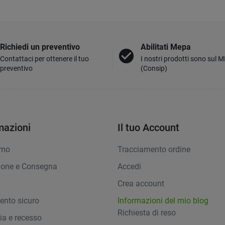
Richiedi un preventivo
Abilitati Mepa
check_circle
Contattaci per ottenere il tuo
I nostri prodotti sono sul 
preventivo
(Consip)
mazioni
Il tuo Account
amo
Tracciamento ordine
ione e Consegna
Accedi
y
Crea account
nto sicuro
Informazioni del mio blog
Richiesta di reso
ia e recesso