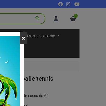
0
search
TNESS
ARREDAMENTO SPOGLIATOIO
×
one 60 palle tennis
pressurizzate, in sacco da 60.