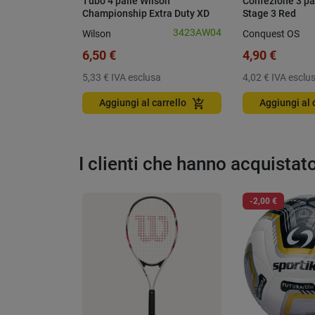
Tubo 4 palle Wilson
Confezione 3 pa
Championship Extra Duty XD
Stage 3 Red
3423AW04
Wilson
Conquest OS
6,50 €
4,90 €
5,33 €
IVA esclusa
4,02 €
IVA esclu
add_shopping_cart
Aggiungi al carrello
Aggiungi al 
I clienti che hanno acquista
-2,00 €