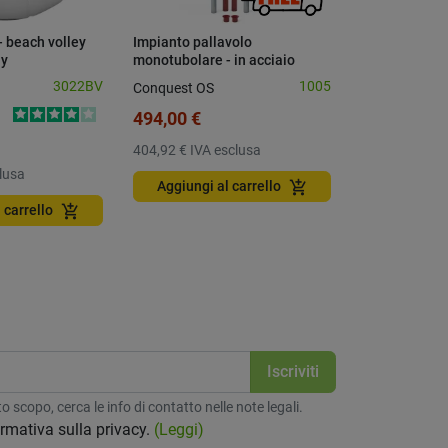
- beach volley
Impianto pallavolo
Pallone bask
ay
monotubolare - in acciaio
Misura 7
3022BV
1005
Conquest OS
Wilson
494,00 €
14,80 €
15,
404,92 €
IVA esclusa
12,13 €
IVA e
lusa
add_shopping_cart
Aggiungi al carrello
Aggiungi a
add_shopping_cart
 carrello
 scopo, cerca le info di contatto nelle note legali.
formativa sulla privacy.
(Leggi)