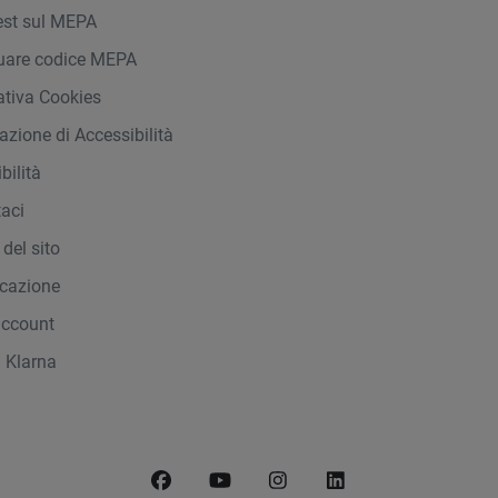
st sul MEPA
duare codice MEPA
ativa Cookies
azione di Accessibilità
bilità
taci
del sito
icazione
account
 Klarna