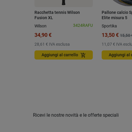
Racchetta tennis Wilson
Pallone calcio S
Fusion XL
Elite misura 5
3424RAFU
Wilson
Sportika
34,90 €
13,50 €
15,50 
28,61 €
IVA esclusa
11,07 €
IVA escl
add_shopping_cart
Aggiungi al carrello
Aggiungi al 
Ricevi le nostre novità e le offerte speciali