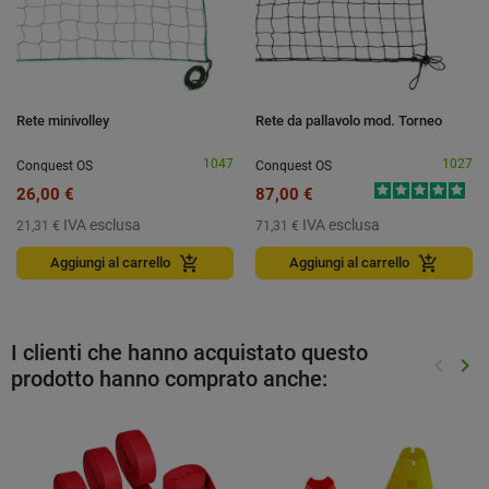
Rete minivolley
Rete da pallavolo mod. Torneo
1047
1027
Conquest OS
Conquest OS
26,00 €
87,00 €
IVA esclusa
IVA esclusa
21,31 €
71,31 €
add_shopping_cart
add_shopping_cart
Aggiungi al carrello
Aggiungi al carrello
I clienti che hanno acquistato questo
keyboard_arrow_left
keyboard_arrow_right
prodotto hanno comprato anche:
Preced
Suc