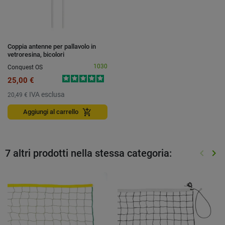
Coppia antenne per pallavolo in
vetroresina, bicolori
1030
Conquest OS
25,00 €
IVA esclusa
20,49 €
add_shopping_cart
Aggiungi al carrello
7 altri prodotti nella stessa categoria:
keyboard_arrow_left
keyboard_arrow_right
Preced
Suc