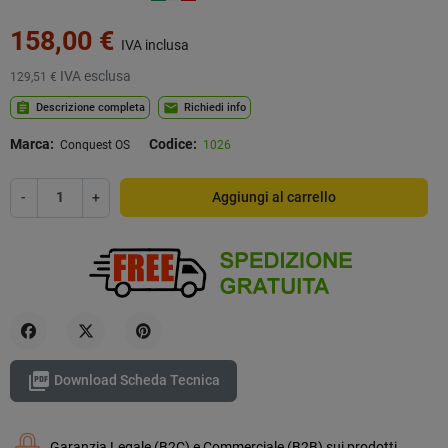
158,00 €
IVA inclusa
IVA esclusa
129,51 €
assignment
mail
Descrizione completa
Richiedi info
Marca:
Codice:
Conquest OS
1026
-
+
Aggiungi al carrello
Condividi
Twitta
Pinterest

Download Scheda Tecnica
Garanzia Legale (B2C) e Commerciale (B2B) sui prodotti