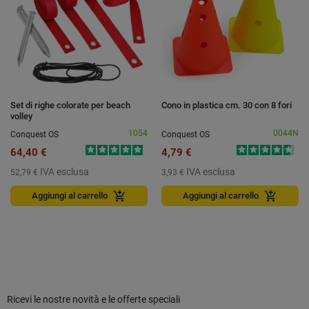
Set di righe colorate per beach
Cono in plastica cm. 30 con 8 fori
volley
1054
0044N
Conquest OS
Conquest OS
64,40 €
4,79 €
IVA esclusa
IVA esclusa
52,79 €
3,93 €
add_shopping_cart
add_shopping_cart
Aggiungi al carrello
Aggiungi al carrello
Ricevi le nostre novità e le offerte speciali