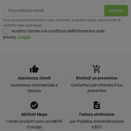
Puoi annullare l'iscrizione in ogni momenti. A questo scopo, cerca le info di
contatto nelle note legali.
Accetto i termini e le condizioni dell'informativa sulla
privacy.
(Leggi)
thumb_up
add_shopping_cart
Assistenza clienti
Richiedi un preventivo
Assistenza commerciale e
Contattaci per ottenere il tuo
tecnica
preventivo
check_circle
description
Abilitati Mepa
Fattura elettronica
I nostri prodotti sono sul MEPA
per Pubblica Amministrazione
(Consip)
e B2C