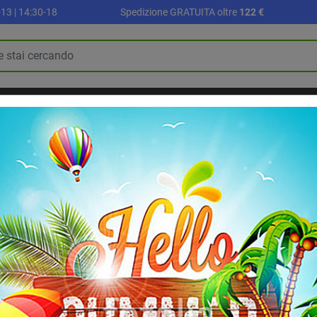
13 | 14:30-18
Spedizione GRATUITA oltre
122 €
R
PALLONI E ACCESSORI
SETTORE SCUOLA
ALLENAMENTO E FI
BLOG
RIABILITAZIONE E RECUPERO
oncini per orienteering
Set di 50 cartonci
Pacco di 50 cartoncini per ori
8,30 €
IVA inclusa