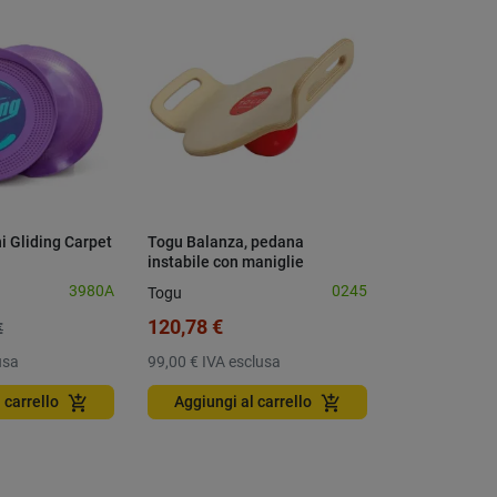
i Gliding Carpet
Togu Balanza, pedana
Palla da base
instabile con maniglie
A1217B soft 
3980A
0245
Togu
Wilson
120,78 €
6,40 €
€
usa
99,00 €
IVA esclusa
5,25 €
IVA esc
add_shopping_cart
add_shopping_cart
 carrello
Aggiungi al carrello
Aggiungi a