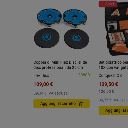
-17,00 €
Coppia di Mini Flex Disc, slide
Set didattico pe
disc professionali da 25 cm
10X con valiget
3988B
Flex Disc
Conquest OS
109,00 €
109,50 €
126,50 €
89,34 €
IVA esclusa
89,75 €
IVA escl
add_shopping_cart
Aggiungi al carrello
Aggiungi al 