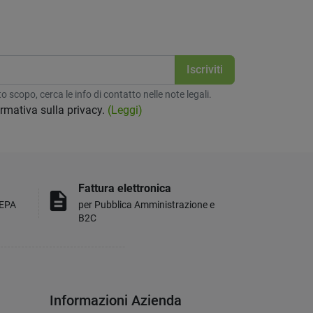
 scopo, cerca le info di contatto nelle note legali.
formativa sulla privacy.
(Leggi)
Fattura elettronica
description
MEPA
per Pubblica Amministrazione e
B2C
Informazioni Azienda