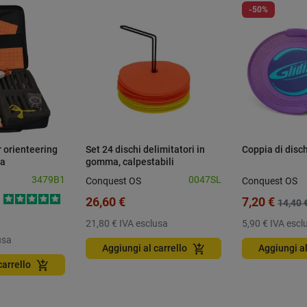
-50%
r orienteering
Set 24 dischi delimitatori in
Coppia di disch
ta
gomma, calpestabili
3479B1
0047SL
Conquest OS
Conquest OS
26,60 €
7,20 €
14,40 
21,80 €
IVA esclusa
5,90 €
IVA escl
usa
add_shopping_cart
Aggiungi al carrello
Aggiungi al
add_shopping_cart
carrello