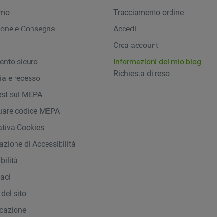
amo
Tracciamento ordine
ione e Consegna
Accedi
y
Crea account
nto sicuro
Informazioni del mio blog
Richiesta di reso
ia e recesso
st sul MEPA
duare codice MEPA
ativa Cookies
azione di Accessibilità
bilità
taci
del sito
icazione