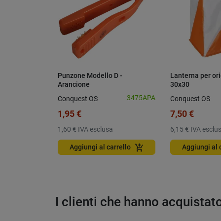
Punzone Modello D -
Lanterna per or
Arancione
30x30
3475APA
Conquest OS
Conquest OS
1,95 €
7,50 €
1,60 €
IVA esclusa
6,15 €
IVA esclu
add_shopping_cart
Aggiungi al carrello
Aggiungi al 
I clienti che hanno acquista