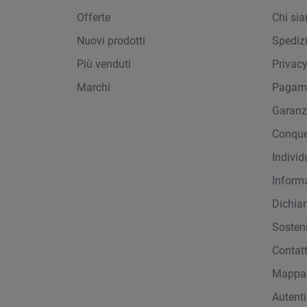
Offerte
Chi si
Nuovi prodotti
Spediz
Più venduti
Privac
Marchi
Pagame
Garanz
Conque
Indivi
Inform
Dichiar
Sosteni
Contat
Mappa 
Autent