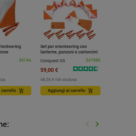
rienteering
Set per orienteering con
Punzone Mode
zone
lanterne, punzoni e cartoncini
3474A
3479B0
Conquest OS
Conquest OS
59,00 €
1,95 €
usa
48,36 €
IVA esclusa
1,60 €
IVA esc
add_shopping_cart
add_shopping_cart
 carrello
Aggiungi al carrello
Aggiungi a
keyboard_arrow_left
keyboard_arrow_right
he:
Precedente
Successivo