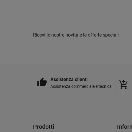
Ricevi le nostre novità e le offerte speciali
Assistenza clienti
thumb_up
add_shopping_cart
Assistenza commerciale e tecnica
Prodotti
Infor