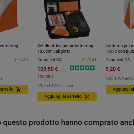
ienteering
Set didattico per orienteering
Lanterna per o
10X con valigetta
15x15 con pun
3475A1
3479B1
Conquest OS
Conquest OS
109,50 €
5,20 €
126,50 €
sa
4,26 €
IVA escl
89,75 €
IVA esclusa
add_shopping_cart
carrello
Aggiungi al
add_shopping_cart
Aggiungi al carrello
to questo prodotto hanno comprato anc