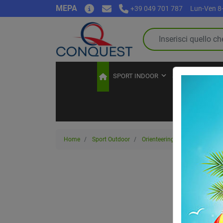
MEPA
+39 049 701 787
Lun-Ven 8-
SPORT INDOOR
SPORT OUTDOO
Home
Sport Outdoor
Orienteering
Set di 50 cart