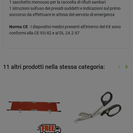
1 sacchetto monouso per la raccolta di rifiuti sanitari
1 istruzioni sull'uso dei presidi suddetti e indicazioni sul primo
soccorso da effettuare in attesa del servizio di emergenza
Norma CE
: I dispositivi medici presenti all’interno del Kit sono
conformi alla CE 93/42 e al DL 24.2.97
11 altri prodotti nella stessa categoria:
keyboard_arrow_left
keyboard_arrow_right
Preced
Suc