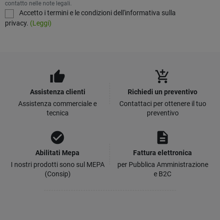
contatto nelle note legali.
Accetto i termini e le condizioni dell'informativa sulla
privacy.
(Leggi)
thumb_up
add_shopping_cart
Assistenza clienti
Richiedi un preventivo
Assistenza commerciale e
Contattaci per ottenere il tuo
tecnica
preventivo
check_circle
description
Abilitati Mepa
Fattura elettronica
I nostri prodotti sono sul MEPA
per Pubblica Amministrazione
(Consip)
e B2C