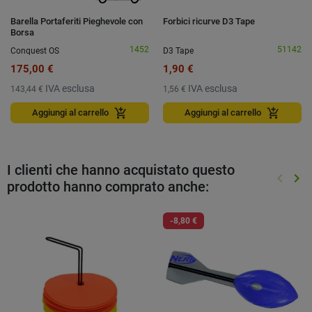
Barella Portaferiti Pieghevole con
Forbici ricurve D3 Tape
Borsa
1452
51142
Conquest OS
D3 Tape
175,00 €
1,90 €
IVA esclusa
IVA esclusa
143,44 €
1,56 €
add_shopping_cart
add_shopping_cart
Aggiungi al carrello
Aggiungi al carrello
I clienti che hanno acquistato questo
keyboard_arrow_left
keyboard_arrow_right
prodotto hanno comprato anche:
Preced
Suc
-8,80 €