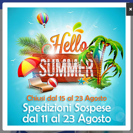
MEPA
×
0
Home
Riabilitazione e Recupero
Traumi sportivi
Primo soccorso Sp
Borsa medica Medibag C, conforme Allegato 2