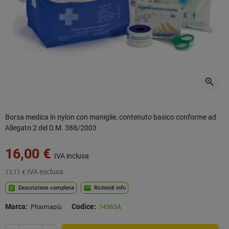
zoom_in
Borsa medica in nylon con maniglie, contenuto basico conforme ad
Allegato 2 del D.M. 388/2003
16,00 €
IVA inclusa
IVA esclusa
13,11 €
assignment
mail
Descrizione completa
Richiedi info
Marca:
Codice:
Pharmapiù
14563A