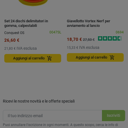
Set 24 dischi delimitatori in
Giavellotto Vortex Nerf per
gomma, calpestabili
avviamento al lancio
0047SL
0694
Conquest OS
18,70 €
27,50 €
26,60 €
IVA esclusa
15,33 €
IVA esclusa
21,80 €
add_shopping_cart
Aggiungi al carrello
add_shopping_cart
Aggiungi al carrello
Ricevi le nostre novità e le offerte speciali
Puoi annullare l'iscrizione in ogni momenti. A questo scopo, cerca le info di