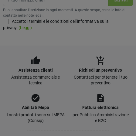
Puoi annullare l'iscrizione in ogni momenti. A questo scopo, cerca le info di
contatto nelle note legali.
Accetto i termini e le condizioni dell'informativa sulla
privacy.
(Leggi)
thumb_up
add_shopping_cart
Assistenza clienti
Richiedi un preventivo
Assistenza commerciale e
Contattaci per ottenere il tuo
tecnica
preventivo
check_circle
description
Abilitati Mepa
Fattura elettronica
I nostri prodotti sono sul MEPA
per Pubblica Amministrazione
(Consip)
e B2C