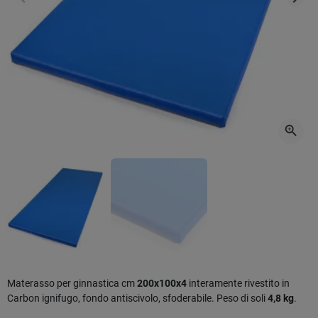
Precedente
Succ
zoom_in
Materasso per ginnastica cm
200x100x4
interamente rivestito in
Carbon ignifugo, fondo antiscivolo, sfoderabile. Peso di soli
4,8 kg
.