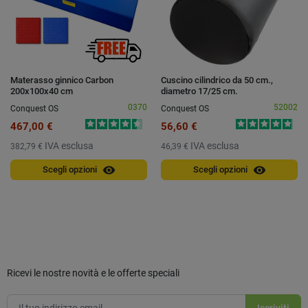
Materasso ginnico Carbon
Cuscino cilindrico da 50 cm.,
200x100x40 cm
diametro 17/25 cm.
0370
52002
Conquest OS
Conquest OS
467,00 €
56,60 €
IVA esclusa
IVA esclusa
382,79 €
46,39 €
visibility
visibility
Scegli opzioni
Scegli opzioni
Ricevi le nostre novità e le offerte speciali