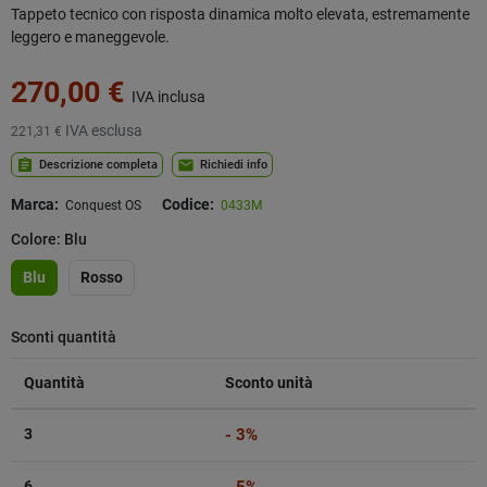
Tappeto tecnico con risposta dinamica molto elevata, estremamente
leggero e maneggevole.
270,00 €
IVA inclusa
IVA esclusa
221,31 €
assignment
mail
Descrizione completa
Richiedi info
Marca:
Codice:
Conquest OS
0433M
Colore: Blu
Blu
Rosso
Sconti quantità
Quantità
Sconto unità
3
- 3%
6
- 5%