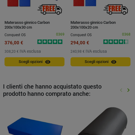
Materasso ginnico Carbon
Materasso ginnico Carbon
200x100x30 cm
200x100x20 cm
0369
0368
Conquest OS
Conquest OS
376,00 €
294,00 €
IVA esclusa
IVA esclusa
308,20 €
240,98 €
visibility
visibility
Scegli opzioni
Scegli opzioni
I clienti che hanno acquistato questo
keyboard_arrow_left
keyboard_arrow_right
prodotto hanno comprato anche:
Preced
Suc