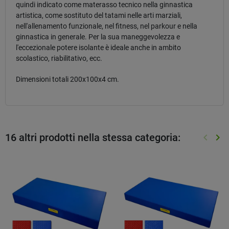
quindi indicato come materasso tecnico nella ginnastica
artistica, come sostituto del tatami nelle arti marziali,
nell'allenamento funzionale, nel fitness, nel parkour e nella
ginnastica in generale. Per la sua maneggevolezza e
l'eccezionale potere isolante è ideale anche in ambito
scolastico, riabilitativo, ecc.
Dimensioni totali 200x100x4 cm.
16 altri prodotti nella stessa categoria:
keyboard_arrow_left
keyboard_arrow_right
Preced
Suc