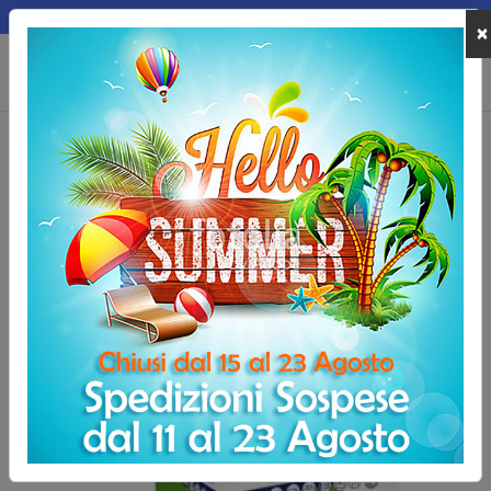
MEPA
×
0
Home
Riabilitazione e Recupero
Riabilitazione
Lettini per fisioterap
Lenzuolino medico in carta a 2 veli, rotolo mt.
80 | Confezione 6 pz