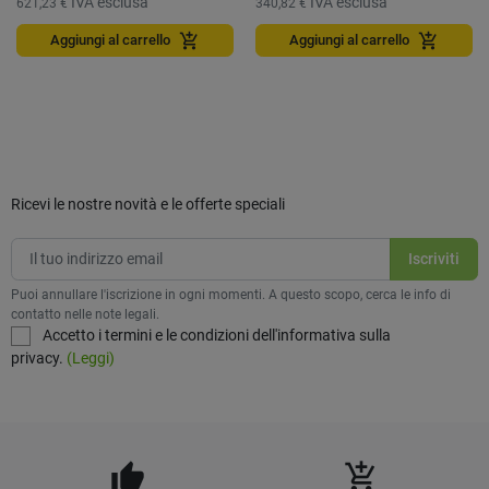
IVA esclusa
IVA esclusa
621,23 €
340,82 €
add_shopping_cart
add_shopping_cart
Aggiungi al carrello
Aggiungi al carrello
Ricevi le nostre novità e le offerte speciali
Puoi annullare l'iscrizione in ogni momenti. A questo scopo, cerca le info di
contatto nelle note legali.
Accetto i termini e le condizioni dell'informativa sulla
privacy.
(Leggi)
thumb_up
add_shopping_cart