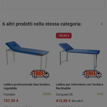
6 altri prodotti nella stessa categoria:
keyboard_arrow_left
keyboard_arrow_right
Preced
Suc
-35,60 €
Lettino professionale Gea testiera
Lettino per infermeria con Testiera
regolabile
Reclinabile
52050
1436
Fisiotech
Conquest OS
757,90 €
415,80 €
451,40 €