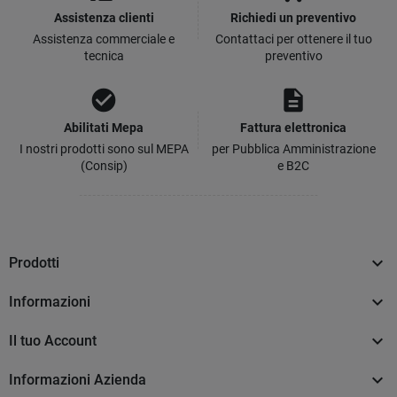
Assistenza clienti
Richiedi un preventivo
Assistenza commerciale e
Contattaci per ottenere il tuo
tecnica
preventivo
check_circle
description
Abilitati Mepa
Fattura elettronica
I nostri prodotti sono sul MEPA
per Pubblica Amministrazione
(Consip)
e B2C

Prodotti

Informazioni

Il tuo Account

Informazioni Azienda