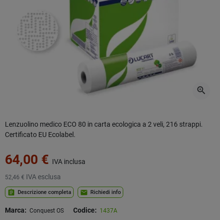
zoom_in
Lenzuolino medico ECO 80 in carta ecologica a 2 veli, 216 strappi.
Certificato EU Ecolabel.
64,00 €
IVA inclusa
IVA esclusa
52,46 €
assignment
mail
Descrizione completa
Richiedi info
Marca:
Codice:
Conquest OS
1437A