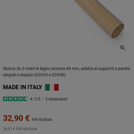
zoom_in
Sbarra da 3 metri in legno sezione 40 mm, adatta ai supporti a parete
singolo e doppio (0293A e 0293B).
MADE IN
ITALY
4.7
/
5
-
3
recensioni
32,90 €
IVA inclusa
IVA esclusa
26,97 €