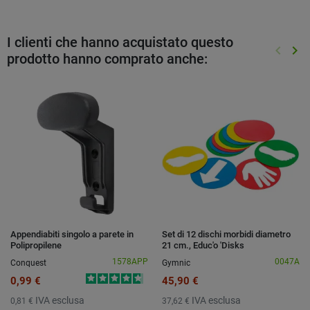
I clienti che hanno acquistato questo
keyboard_arrow_left
keyboard_arrow_right
prodotto hanno comprato anche:
Preced
Suc
Appendiabiti singolo a parete in
Set di 12 dischi morbidi diametro
Polipropilene
21 cm., Educ'o 'Disks
1578APP
0047A
Conquest
Gymnic
0,99 €
45,90 €
IVA esclusa
IVA esclusa
0,81 €
37,62 €