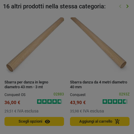
16 altri prodotti nella stessa categoria:
keyboard_arrow_left
keyboard_arrow_right
Preced
Suc
Sbarra per danza in legno
Sbarra danza da 4 metri diametro
diametro 43 mm - 3 mt
40 mm
02883
0293Z
Conquest OS
Conquest
36,00 €
43,90 €
IVA esclusa
IVA esclusa
29,51 €
35,98 €
visibility
add_shopping_cart
Scegli opzioni
Aggiungi al carrello