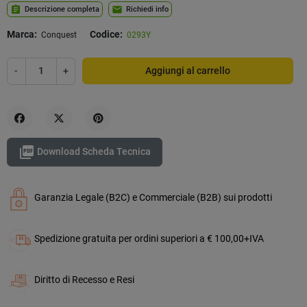
assignment
mail
Descrizione completa
Richiedi info
Marca:
Codice:
Conquest
0293Y
-
+
Aggiungi al carrello
Condividi
Twitta
Pinterest

Download Scheda Tecnica
Garanzia Legale (B2C) e Commerciale (B2B) sui prodotti
Spedizione gratuita per ordini superiori a € 100,00+IVA
Diritto di Recesso e Resi