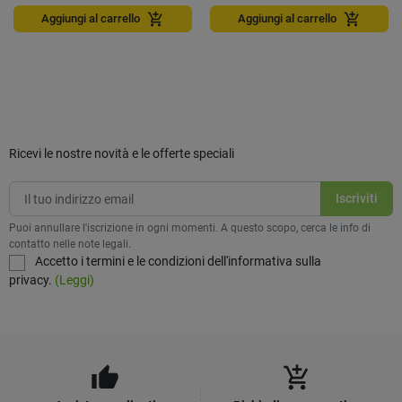
add_shopping_cart
add_shopping_cart
Aggiungi al carrello
Aggiungi al carrello
Ricevi le nostre novità e le offerte speciali
Puoi annullare l'iscrizione in ogni momenti. A questo scopo, cerca le info di
contatto nelle note legali.
Accetto i termini e le condizioni dell'informativa sulla
privacy.
(Leggi)
thumb_up
add_shopping_cart