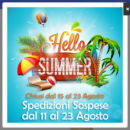
MEPA
×
0
Home
Sport Indoor
Danza
Sbarra danza da 3 metri diametro 40 
Sbarra danza da 3 metri diametro 40 mm