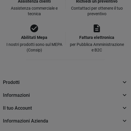
Assistenza clienti
Richiedi un preventivo
Assistenza commerciale e
Contattaci per ottenere il tuo
tecnica
preventivo
check_circle
description
Abilitati Mepa
Fattura elettronica
I nostri prodotti sono sul MEPA
per Pubblica Amministrazione
(Consip)
e B2C

Prodotti

Informazioni

Il tuo Account

Informazioni Azienda