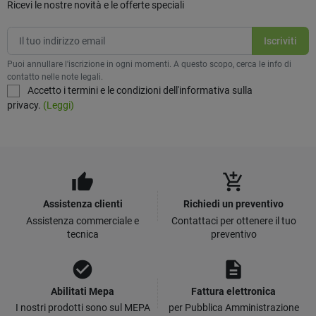
Ricevi le nostre novità e le offerte speciali
Puoi annullare l'iscrizione in ogni momenti. A questo scopo, cerca le info di
contatto nelle note legali.
Accetto i termini e le condizioni dell'informativa sulla
privacy.
(Leggi)
thumb_up
add_shopping_cart
Assistenza clienti
Richiedi un preventivo
Assistenza commerciale e
Contattaci per ottenere il tuo
tecnica
preventivo
check_circle
description
Abilitati Mepa
Fattura elettronica
I nostri prodotti sono sul MEPA
per Pubblica Amministrazione