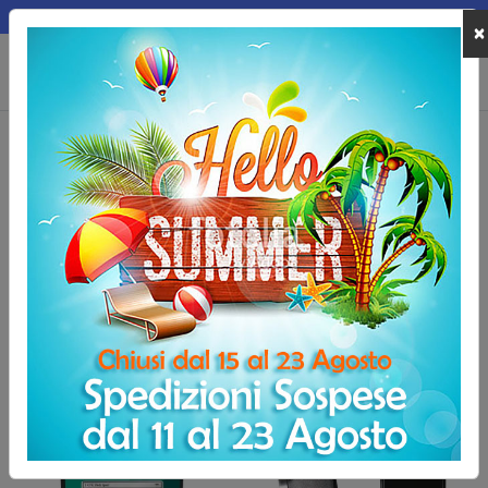
MEPA
×
0
Home
Marchi
Wepere
Wepere
Dispositivi
Wepere
per recupero, trattamento e supporto al benessere
fisico, con soluzioni per
elettrostimolazione, ultrasuoni,
magnetoterapia e pressoterapia
.
-50,00 €