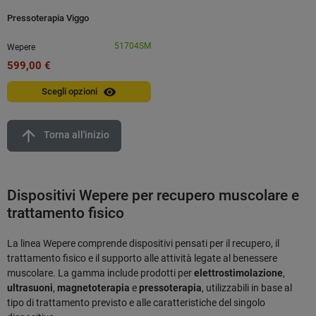
Pressoterapia Viggo
51704SM
Wepere
599,00 €
visibility
Scegli opzioni
arrow_upward
Torna all'inizio
Dispositivi Wepere per recupero muscolare e
trattamento fisico
La linea Wepere comprende dispositivi pensati per il recupero, il
trattamento fisico e il supporto alle attività legate al benessere
muscolare. La gamma include prodotti per
elettrostimolazione
,
ultrasuoni
,
magnetoterapia
e
pressoterapia
, utilizzabili in base al
tipo di trattamento previsto e alle caratteristiche del singolo