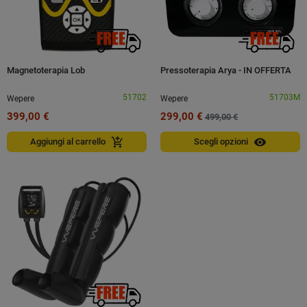
Magnetoterapia Lob
Pressoterapia Arya - IN OFFERTA
51702
51703M
Wepere
Wepere
399,00 €
299,00 €
499,00 €
visibility
add_shopping_cart
Aggiungi al carrello
Scegli opzioni