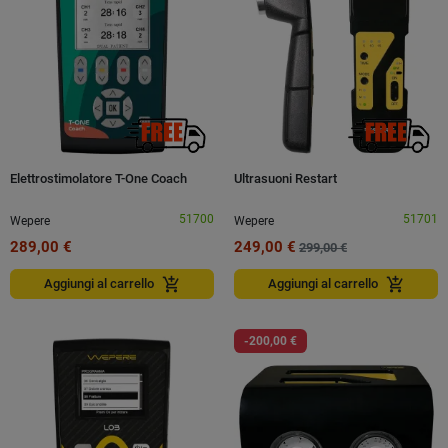
Elettrostimolatore T-One Coach
Ultrasuoni Restart
51700
51701
Wepere
Wepere
289,00 €
249,00 €
299,00 €
add_shopping_cart
add_shopping_cart
Aggiungi al carrello
Aggiungi al carrello
-200,00 €