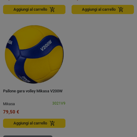
add_shopping_cart
add_shopping_cart
Aggiungi al carrello
Aggiungi al carrello
Pallone gara volley Mikasa V200W
3021V9
Mikasa
79,50 €
add_shopping_cart
Aggiungi al carrello