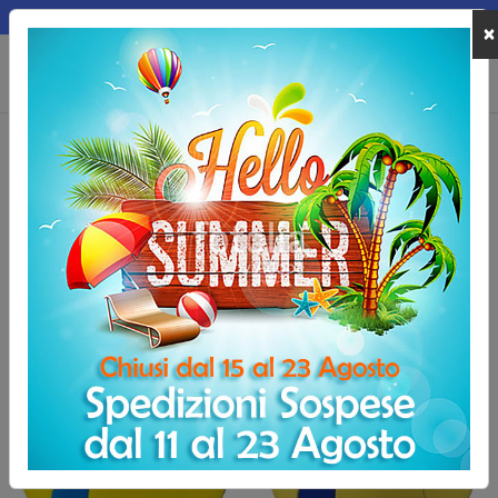
MEPA
×
0
Home
Marchi
Mikasa
Mikasa