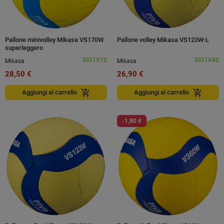
Pallone minivolley Mikasa VS170W
Pallone volley Mikasa VS123W-L
superleggero
3021V1S
3021V4S
Mikasa
Mikasa
28,50 €
26,90 €
add_shopping_cart
add_shopping_cart
Aggiungi al carrello
Aggiungi al carrello
-1,80 €