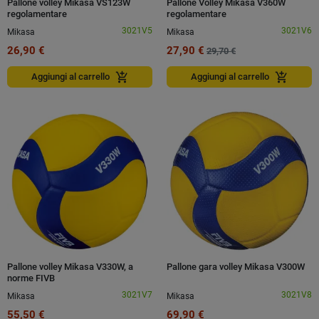
Pallone volley Mikasa VS123W
Pallone Volley Mikasa V360W
regolamentare
regolamentare
3021V5
3021V6
Mikasa
Mikasa
26,90 €
27,90 €
29,70 €
add_shopping_cart
add_shopping_cart
Aggiungi al carrello
Aggiungi al carrello
Pallone volley Mikasa V330W, a
Pallone gara volley Mikasa V300W
norme FIVB
3021V7
3021V8
Mikasa
Mikasa
55,50 €
69,90 €