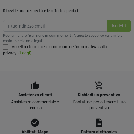
Ricevi le nostre novità e le offerte speciali
Puoi annullare l'iscrizione in ogni momenti. A questo scopo, cerca le info di
contatto nelle note legali.
Accetto i termini e le condizioni dell'informativa sulla
privacy.
(Leggi)
thumb_up
add_shopping_cart
Assistenza clienti
Richiedi un preventivo
Assistenza commerciale e
Contattaci per ottenere il tuo
tecnica
preventivo
check_circle
description
Abilitati Mepa
Fattura elettronica