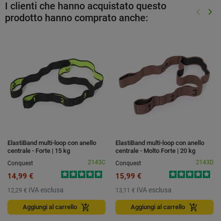
I clienti che hanno acquistato questo
keyboard_arrow_left
keyboard_arrow_right
prodotto hanno comprato anche:
Preced
Suc
ElastiBand multi-loop con anello
ElastiBand multi-loop con anello
centrale - Forte | 15 kg
centrale - Molto Forte | 20 kg
2143C
2143D
Conquest
Conquest
14,99 €
15,99 €
IVA esclusa
IVA esclusa
12,29 €
13,11 €
add_shopping_cart
add_shopping_cart
Aggiungi al carrello
Aggiungi al carrello