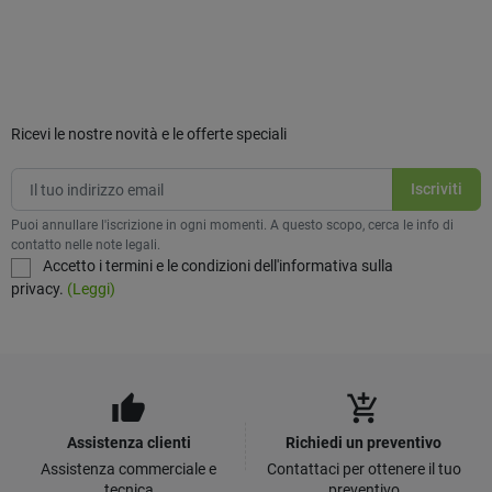
Ricevi le nostre novità e le offerte speciali
Puoi annullare l'iscrizione in ogni momenti. A questo scopo, cerca le info di
contatto nelle note legali.
Accetto i termini e le condizioni dell'informativa sulla
privacy.
(Leggi)
thumb_up
add_shopping_cart
Assistenza clienti
Richiedi un preventivo
Assistenza commerciale e
Contattaci per ottenere il tuo
tecnica
preventivo