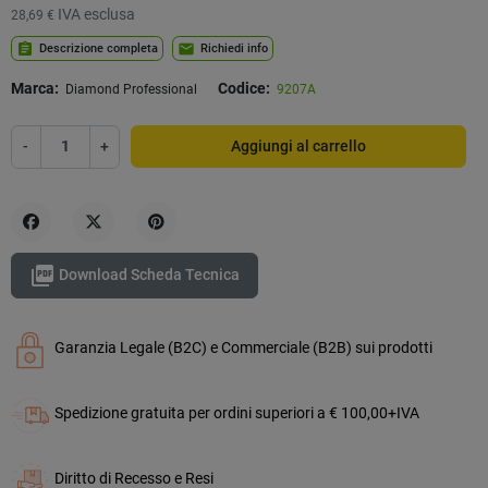
IVA esclusa
28,69 €
assignment
mail
Descrizione completa
Richiedi info
Marca:
Codice:
Diamond Professional
9207A
-
+
Aggiungi al carrello
Condividi
Twitta
Pinterest

Download Scheda Tecnica
Garanzia Legale (B2C) e Commerciale (B2B) sui prodotti
Spedizione gratuita per ordini superiori a € 100,00+IVA
Diritto di Recesso e Resi