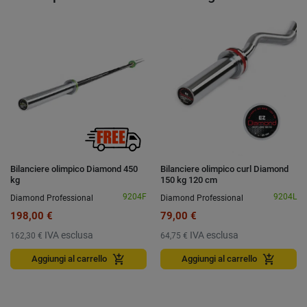
Preced
Suc
Bilanciere olimpico Diamond 450
Bilanciere olimpico curl Diamond
kg
150 kg 120 cm
9204F
9204L
Diamond Professional
Diamond Professional
198,00 €
79,00 €
IVA esclusa
IVA esclusa
162,30 €
64,75 €
add_shopping_cart
add_shopping_cart
Aggiungi al carrello
Aggiungi al carrello