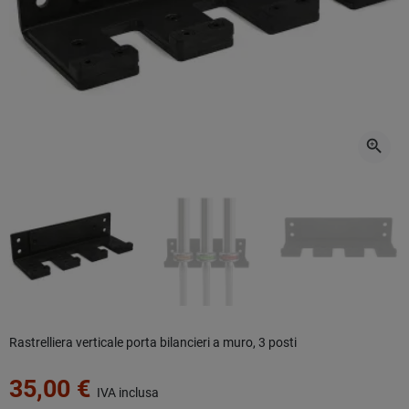
zoom_in
Rastrelliera verticale porta bilancieri a muro, 3 posti
35,00 €
IVA inclusa