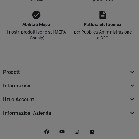
check_circle
description
Abilitati Mepa
Fattura elettronica
I nostri prodotti sono sul MEPA
per Pubblica Amministrazione
(Consip)
e B2C

Prodotti

Informazioni

Il tuo Account

Informazioni Azienda
Facebook
YouTube
Instagram
LinkedIn