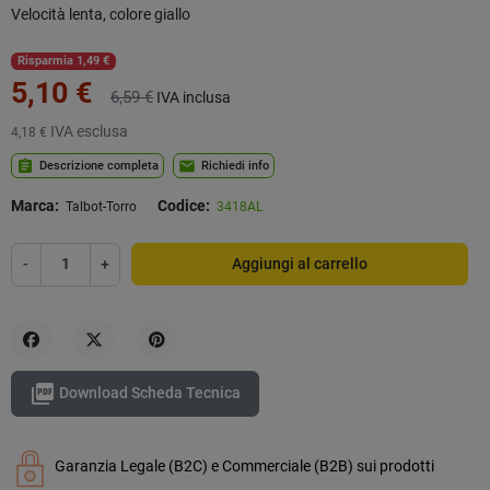
Velocità lenta, colore giallo
Risparmia 1,49 €
5,10 €
6,59 €
IVA inclusa
IVA esclusa
4,18 €
assignment
mail
Descrizione completa
Richiedi info
Marca:
Codice:
Talbot-Torro
3418AL
-
+
Aggiungi al carrello
Condividi
Twitta
Pinterest

Download Scheda Tecnica
Garanzia Legale (B2C) e Commerciale (B2B) sui prodotti