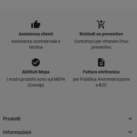
thumb_up
add_shopping_cart
Assistenza clienti
Richiedi un preventivo
Assistenza commerciale e
Contattaci per ottenere il tuo
tecnica
preventivo
check_circle
description
Abilitati Mepa
Fattura elettronica
I nostri prodotti sono sul MEPA
per Pubblica Amministrazione
(Consip)
e B2C

Prodotti

Informazioni