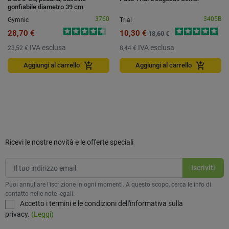
gonfiabile diametro 39 cm
3760
3405B
Gymnic
Trial
28,70 €
10,30 €
18,60 €
IVA esclusa
IVA esclusa
23,52 €
8,44 €
add_shopping_cart
add_shopping_cart
Aggiungi al carrello
Aggiungi al carrello
Ricevi le nostre novità e le offerte speciali
Puoi annullare l'iscrizione in ogni momenti. A questo scopo, cerca le info di
contatto nelle note legali.
Accetto i termini e le condizioni dell'informativa sulla
privacy.
(Leggi)