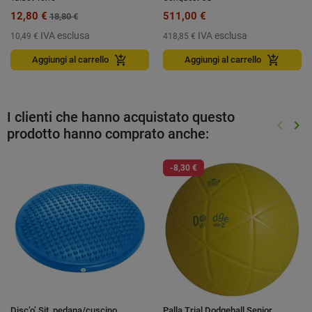
12,80 €
511,00 €
18,80 €
IVA esclusa
IVA esclusa
10,49 €
418,85 €
add_shopping_cart
add_shopping_cart
Aggiungi al carrello
Aggiungi al carrello
I clienti che hanno acquistato questo
keyboard_arrow_left
keyboard_arrow_right
prodotto hanno comprato anche:
Preced
Suc
-8,30 €
Disc’o’ Sit, pedana/cuscino
Palla Trial Dodgeball Senior