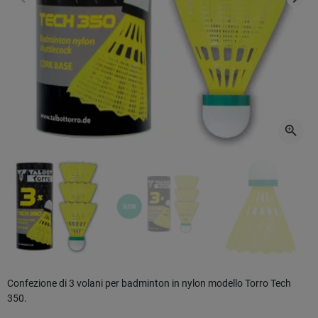
Precedente
Succ
zoom_in
Confezione di 3 volani per badminton in nylon modello Torro Tech
350.