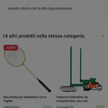
Velocità ridotta che facilita l'apprendimento.
14 altri prodotti nella stessa categoria:
keyboard_arrow_left
keyboard_arrow_right
Preced
Suc
-6,00 €
Racchetta per badminton Torro
Impianto badminton da
Fighter
competizione, con rete
3415C
3410C
Talbot-Torro
Conquest OS