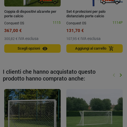
Coppia di dispositivi alzarete per
Set 4 protezioni per palo
porte calcio
distanziato porte calcio
1115
1114P
Conquest OS
Conquest OS
367,00 €
131,70 €
IVA esclusa
IVA esclusa
300,82 €
107,95 €
visibility
add_shopping_cart
Scegli opzioni
Aggiungi al carrello
I clienti che hanno acquistato questo
keyboard_arrow_left
keyboard_arrow_right
prodotto hanno comprato anche:
Preced
Suc