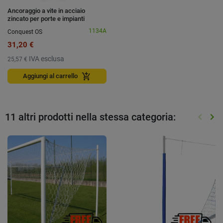
Ancoraggio a vite in acciaio
zincato per porte e impianti
trasportabili
1134A
Conquest OS
31,20 €
IVA esclusa
25,57 €
add_shopping_cart
Aggiungi al carrello
11 altri prodotti nella stessa categoria:
keyboard_arrow_left
keyboard_arrow_right
Preced
Suc