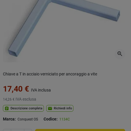
zoom_in
Chiave a T in acciaio verniciato per ancoraggio a vite
17,40 €
IVA inclusa
IVA esclusa
14,26 €
assignment
mail
Descrizione completa
Richiedi info
Marca:
Codice:
Conquest OS
1134C