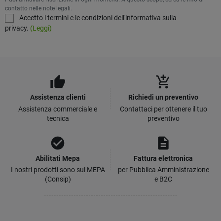
contatto nelle note legali.
Accetto i termini e le condizioni dell'informativa sulla
privacy.
(Leggi)
thumb_up
add_shopping_cart
Assistenza clienti
Richiedi un preventivo
Assistenza commerciale e
Contattaci per ottenere il tuo
tecnica
preventivo
check_circle
description
Abilitati Mepa
Fattura elettronica
I nostri prodotti sono sul MEPA
per Pubblica Amministrazione
(Consip)
e B2C