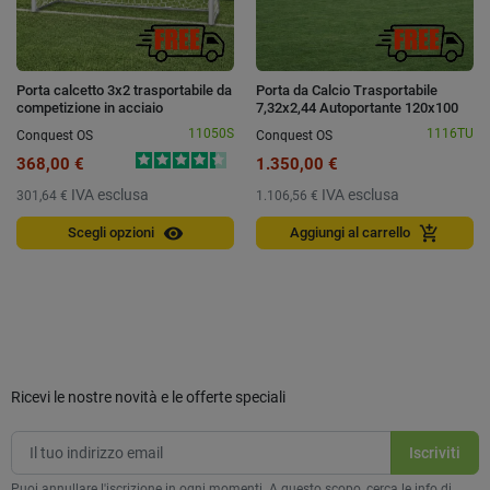
Porta calcetto 3x2 trasportabile da
Porta da Calcio Trasportabile
competizione in acciaio
7,32x2,44 Autoportante 120x100
11050S
1116TU
Conquest OS
Conquest OS
368,00 €
1.350,00 €
IVA esclusa
IVA esclusa
301,64 €
1.106,56 €
visibility
add_shopping_cart
Scegli opzioni
Aggiungi al carrello
Ricevi le nostre novità e le offerte speciali
Puoi annullare l'iscrizione in ogni momenti. A questo scopo, cerca le info di