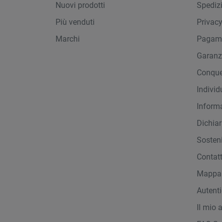
Nuovi prodotti
Spediz
Più venduti
Privac
Marchi
Pagame
Garanz
Conque
Indivi
Inform
Dichiar
Sosteni
Contat
Mappa 
Autent
Il mio 