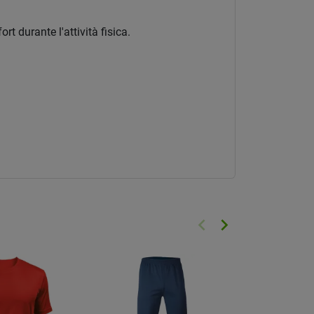
t durante l'attività fisica.
keyboard_arrow_left
keyboard_arrow_right
Precedente
Successivo