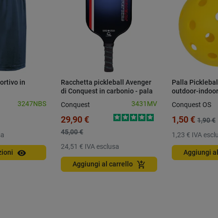
ortivo in
Racchetta pickleball Avenger
Palla Picklebal
di Conquest in carbonio - pala
outdoor-indoo
serie School
3247NBS
3431MV
Conquest
Conquest OS
29,90 €
1,50 €
1,90 €
45,00 €
sa
1,23 €
IVA escl
24,51 €
IVA esclusa
visibility
zioni
Aggiungi al
add_shopping_cart
Aggiungi al carrello