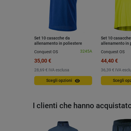
Set 10 casacche da
Set 10 casacche
allenamento in poliestere
allenamento in 
traforato | XL/XXL
3245A
Conquest OS
Conquest OS
35,00 €
44,40 €
28,69 €
IVA esclusa
36,39 €
IVA escl
visibility
Scegli opzioni
Scegli op
I clienti che hanno acquista