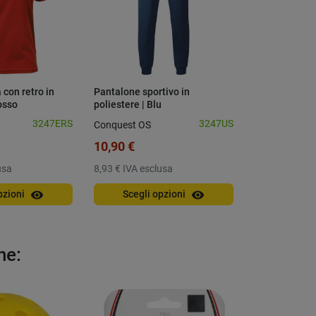
 con retro in
Pantalone sportivo in
Set di 15 cas
osso
poliestere | Blu
numerate
3247ERS
3247US
Conquest OS
Conquest OS
10,90 €
341,00 €
usa
8,93 €
IVA esclusa
279,51 €
IVA 
visibility
visibility
pzioni
Scegli opzioni
Aggiungi a
he: