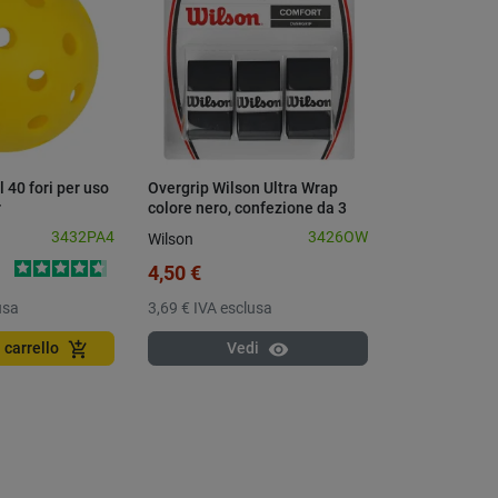
l 40 fori per uso
Overgrip Wilson Ultra Wrap
r
colore nero, confezione da 3
3432PA4
3426OW
Wilson
4,50 €
usa
3,69 €
IVA esclusa
visibility
add_shopping_cart
 carrello
Vedi