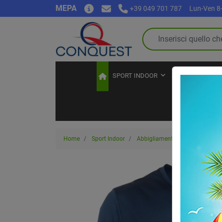
MEPA
+39 049 701 787
Lun-Ven 8-
SPORT INDOOR
SPORT OUTDOO
Home
Sport Indoor
Abbigliamento sportivo
T-Sh