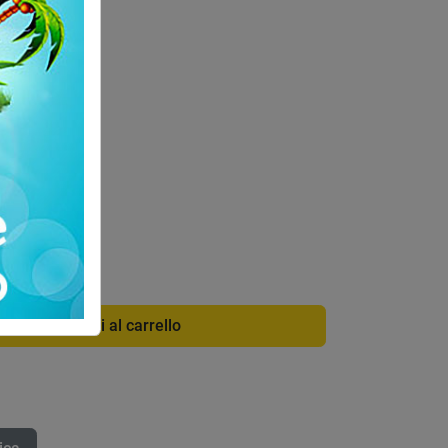
di info
3247EBS
Aggiungi al carrello