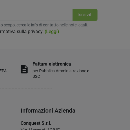
 scopo, cerca le info di contatto nelle note legali.
formativa sulla privacy.
(Leggi)
Fattura elettronica
description
MEPA
per Pubblica Amministrazione e
B2C
Informazioni Azienda
Conquest S.r.l.