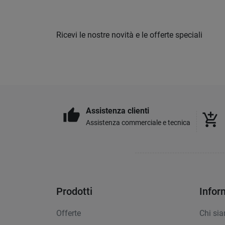
Ricevi le nostre novità e le offerte speciali
Assistenza clienti
thumb_up
add_shopping_cart
Assistenza commerciale e tecnica
Prodotti
Infor
Offerte
Chi si