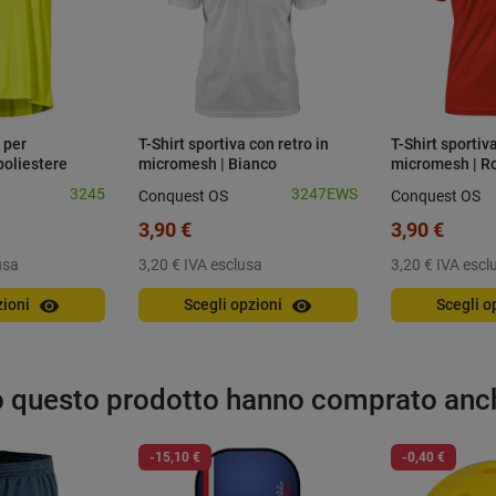
 per
T-Shirt sportiva con retro in
T-Shirt sportiva
poliestere
micromesh | Bianco
micromesh | R
3245
3247EWS
Conquest OS
Conquest OS
3,90 €
3,90 €
usa
3,20 €
IVA esclusa
3,20 €
IVA escl
visibility
visibility
zioni
Scegli opzioni
Scegli o
to questo prodotto hanno comprato anc
-15,10 €
-0,40 €