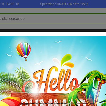
13 | 14:30-18
Spedizione GRATUITA oltre
122 €
R
PALLONI E ACCESSORI
SETTORE SCUOLA
ALLENAMENTO E FI
BLOG
RIABILITAZIONE E RECUPERO
irt sportiva con retro in micromesh | Blu
T-Shirt sportiva c
Maglia tecnica ideale per l'al
Colore blu.