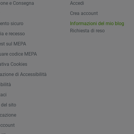
ione e Consegna
Accedi
y
Crea account
nto sicuro
Informazioni del mio blog
Richiesta di reso
ia e recesso
st sul MEPA
duare codice MEPA
ativa Cookies
azione di Accessibilità
bilità
taci
del sito
icazione
account