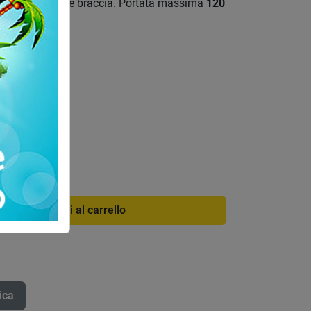
, spalle, petto e braccia. Portata massima
120
di info
93J
Aggiungi al carrello
ica