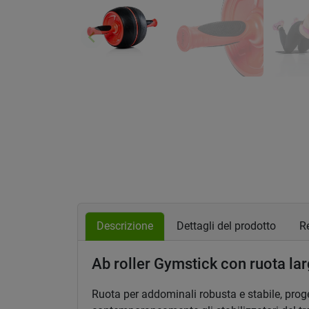
keyboard_arrow_left
Precedente
Descrizione
Dettagli del prodotto
Re
Ab roller Gymstick con ruota l
Ruota per addominali robusta e stabile, prog