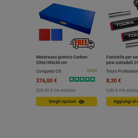
Materasso ginnico Carbon
Funicella per sa
200x100x30 cm
pesi estraibili 2
0369
Conquest OS
Toorx Profession
376,00 €
8,30 €
308,20 €
IVA esclusa
6,80 €
IVA esclu
visibility
Scegli opzioni
Aggiungi al 