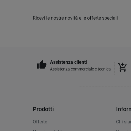
Ricevi le nostre novità e le offerte speciali
Assistenza clienti
thumb_up
add_shopping_cart
Assistenza commerciale e tecnica
Prodotti
Infor
Offerte
Chi si