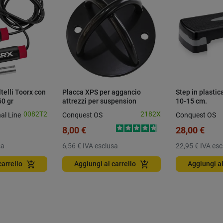
ltelli Toorx con
Placca XPS per aggancio
Step in plastic
50 gr
attrezzi per suspension
10-15 cm.
training a parete o soffitto
0082T2
2182X
al Line
Conquest OS
Conquest OS
8,00 €
28,00 €
sa
6,56 €
IVA esclusa
22,95 €
IVA esc
add_shopping_cart
add_shopping_cart
carrello
Aggiungi al carrello
Aggiungi al