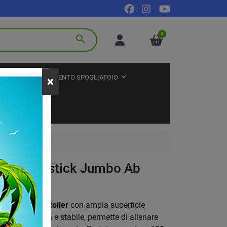
0
search
TNESS
ARREDAMENTO SPOGLIATOIO
×
nali Gymstick Jumbo Ab
ck Jumbo Ab Roller
con ampia superficie
te. Robusta e stabile, permette di allenare