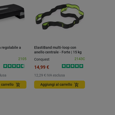
a regolabile a
ElastiBand multi-loop con
Hanging Abs 
anello centrale - Forte | 15 kg
addominali i
2105
2143C
Conquest
Stroops
14,99 €
28,91 €
lusa
12,29 €
IVA esclusa
23,70 €
IVA e
add_shopping_cart
add_shopping_cart
 carrello
Aggiungi al carrello
Aggiungi a