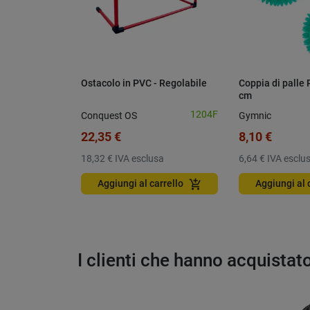
Ostacolo in PVC - Regolabile
Coppia di palle 
cm
1204F
Conquest OS
Gymnic
22,35 €
8,10 €
18,32 €
IVA esclusa
6,64 €
IVA esclu
add_shopping_cart
Aggiungi al carrello
Aggiungi al 
I clienti che hanno acquista