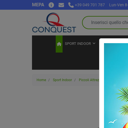
MEPA
+39 049 701 787
Lun-Ven 8-
SPORT INDOOR
SPORT OUTDOO
Home
Sport Indoor
Piccoli Attrezzi
Ruota per ad