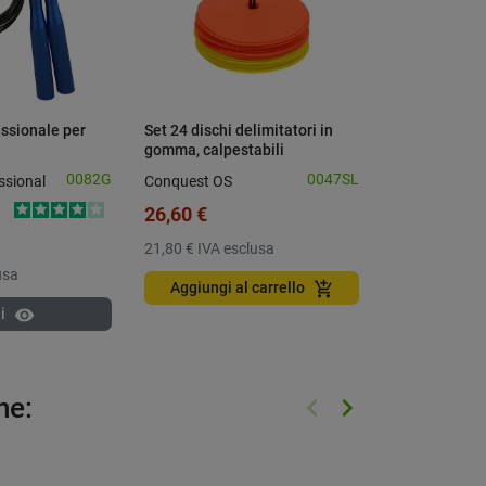
essionale per
Set 24 dischi delimitatori in
Cerchio in ny
gomma, calpestabili
piatta - da 40
0082G
0047SL
ssional
Conquest OS
Conquest OS
26,60 €
3,60 €
21,80 €
IVA esclusa
2,95 €
IVA esc
usa
add_shopping_cart
Aggiungi al carrello
Scegli 
visibility
i
keyboard_arrow_left
keyboard_arrow_right
he:
Precedente
Successivo