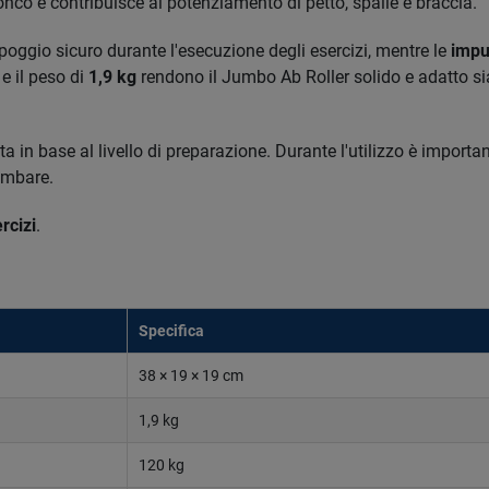
nco e contribuisce al potenziamento di petto, spalle e braccia.
oggio sicuro durante l'esecuzione degli esercizi, mentre le
impu
e il peso di
1,9 kg
rendono il Jumbo Ab Roller solido e adatto si
in base al livello di preparazione. Durante l'utilizzo è importan
ombare.
rcizi
.
Specifica
38 × 19 × 19 cm
1,9 kg
120 kg