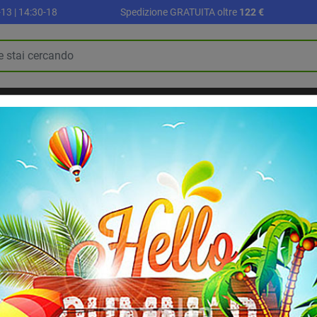
13 | 14:30-18
Spedizione GRATUITA oltre
122 €
R
PALLONI E ACCESSORI
SETTORE SCUOLA
ALLENAMENTO E FI
BLOG
RIABILITAZIONE E RECUPERO
dominali Gymstick Jumbo Ab Roller
Ruota per addomi
Roller
Ruota per addominali Gymsti
gommata e impugnature sagoma