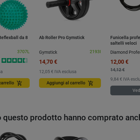
Reflexball da 8
Ab Roller Pro Gymstick
Funicella prof
saltelli veloci
3707L
2193I
Gymstick
Diamond Profe
14,70 €
12,00 €
14,12 €
sa
12,05 €
IVA esclusa
9,84 €
IVA escl
add_shopping_cart
add_shopping_cart
carrello
Aggiungi al carrello
Ved
to questo prodotto hanno comprato anc