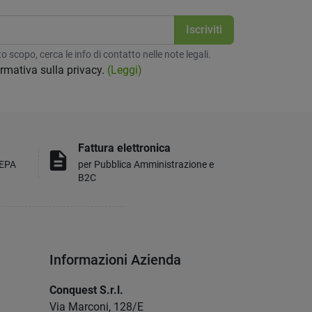
 scopo, cerca le info di contatto nelle note legali.
formativa sulla privacy.
(Leggi)
Fattura elettronica
description
MEPA
per Pubblica Amministrazione e
B2C
Informazioni Azienda
Conquest S.r.l.
Via Marconi, 128/E